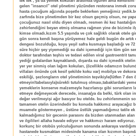
tek tek , ya da yemek kokuları arasında öğüren ama kendisin
gelen "insancıl" otel yönetimi yüzünden restorana inmek zor
hasta çocuğum ağzında poşetle beklerken yemeğimiz yedik.b
zarfında bize yönetimden bir kez olsun geçmiş olsun, ne yapab
çocuğunuz nasıl oldu diyen olmadı, resmen iki kez hastalığın
zehirlendiğini beyan etmiş olmama rağmen yine de bizimle il
kimse olmadı.kızım 5.5 yaşında ve çok sağlıklı olarak otele gir
gün sonra kendi başına yürüyemez hale geldi bugün de artık e
dengesi bozulduğu, koyu yeşil safra kusmaya başladığı ve 72 
süre hiçbir şey yiyemediği su dahi içemediği için tüm gün se
doktor tarafından teşhis ve tedavi edilen viral gastroentrit ta
yediği gıdalardan kaynaklandı, dışarda su dahi içmedik otelin
yer yer sinmiş olan lağım kokuları, (özellikle odamızın bulun
villaları önünde çok kesif şekilde koku var) mobilya ve deko
eskiliği, şezlongların otel yönetiminin teşvikiyle(lütfen 7 den
etmeyin!tabelasıyla)sürekli tutulmuş olması,tabaklardaki yemek
yemeklerin konserve malzemeyle hazırlanışı gibi sorunların la
etmeye değmeyecek derecede, insana(ya da belki, türk olan in
değer verilmeyişi ağır basıyor bu otelde. bu zehirlenmenin s
tamamen otelin üzerindedir bu konuda hakkımız arayacağız b
muamele göstermeyen , üstüne üstlük yapmadığımız tatile ek 
kalmadığımız bir gecenin parasını da bizden utanmadan alan 
ve ilgilileri allaha havale ediyor ve hakkımızı haram ediyoruz.
korkunç bir otobüs yolculuğunun sonunda ankaraya vardığımı
hastanede kusmaktan midesinde kanama olan kızımın başınd