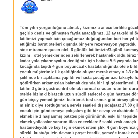
Tüm yılın yorgunluğunu atmak , kızımızla ailece birlikte güz
geçirip deniz ve güneşten faydalanacağımız, 12 ay taksidini 
tatilimizi yapmak için çocuğumuz doğduğundan beri her yıl t
ettiğimiz barut otelleri dışında bir yere rezervasyon yaptırdık,
side miramare queen otel. 8 günlük tatilimizin!3.günü kusma
kızım , otel yemeklerinden zehirlenerek hastanelik oldu.biraz
kadar yola çıkarmayalım dediiğmiz için babası 5.5 yaşında kız
kucağında taşıdı 4 gün boyunca.ilk hastalandığında otele bild
çocuk müşterimiz ilk geldiğinde oluyor merak etmeyin 2-3 gü
şeklinde bir açıklama yapıldı ve hasta çocuğumuzu taksiyle h
götürürken arkamızdan bakmak dışında bir ilgi gösterilmedi. b
tatilin 3 günü gastroentrit olmak normal sıradan rutin bir d
otelde bizimki birazcık uzun sürdü sadece! o gün hastane d
gün bişey yemediğimizi belirterek tost ekmek gibi birşey gönd
misiniz diye sorduğumda servis saatleri dışında(saat 17.30 gi
çocuk için göndermeye çalışalım gibi bir cevap ve akabinde 4
ekmek ile 1 haşlanmış patates pis görünümlü eski bir tepside 
ekmek yollasalar sanırım iflas edeceklerdi! sanki zevk amaçlı
hastanedeydik ve keyif için ekmek istemiştik. 4 gün boyunc
sürekli kustuğu için devamlı poşet istedik, yemeğe inmek zo