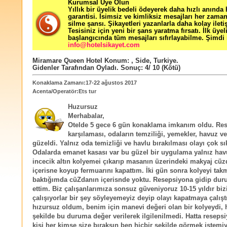
Kurumsal Üye Olun
Yıllık bir üyelik bedeli ödeyerek daha hızlı anında
garantisi. İsimsiz ve kimliksiz mesajları her zama
silme şansı. Şikayetleri yazanlarla daha kolay ileti
Tesisiniz için yeni bir şans yaratma fırsatı. İlk üyel
başlangıcında tüm mesajları sıfırlayabilme. Şimdi 
info@hotelsikayet.com
Miramare Queen Hotel
Konum:
,
Side
,
Turkiye
.
Gidenler Tarafından Oyladı
. Sonuç:
4
/
10
(Kötü)
Konaklama Zamanı:17-22 ağustos 2017
Acenta/Operatör:Ets tur
Huzursuz
Merhabalar,
Otelde 5 gece 6 gün konaklama imkanım oldu. Re
karşılaması, odaların temziliği, yemekler, havuz v
güzeldi. Yalnız oda temizliği ve havlu bırakılması olayı çok sık
Odalarda emanet kasası var bu güzel bir uygulama yalnız hav
incecik altın kolyemei çıkarıp masanın üzerindeki makyaj cüz
içerisne koyup fermuarını kapattım. İki gün sonra kolyeyi tak
baktığımda cüZdanın içerisnde yoktu. Resepsiyona gidip dur
ettim. Biz çalışanlarımıza sonsuz güveniyoruz 10-15 yıldır bi
çalışıyorlar bir şey söyleyemeyiz deyip olayı kapatmaya çalışt
hızursuz oldum, benim için manevi değeri olan bir kolyeydi, 
şekilde bu duruma değer verilerek ilgilenilmedi. Hatta reseps
kişi her kimse size bıraksın ben hiçbir şekilde görmek istem