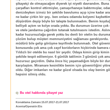
şikayetçi de olmayacağım diyerek iyi niyetli davrandım. Bun
çarşafları kontrol ettirmişler, çamaşırhaneye baktırmışlar, od
denizdeyken izinsiz bir şekilde bavulumu açıp içine kadar ar
ne kadar çirkin bir şey.. ben onlara odamda kolyemi kaybetti
düşürdüm deyip böyle bir talepte bulunmadım. Benim koydu
belliydi açtım ve kolye orada yoktu. Bu durumun üzerine çok 
ve otele jandarma çağırdım tutanak tutulmasını istedim. Aslın
kadar huzursuzlağa gerek yoktu bu denli bir otelin bu duruma 
çözüm bulup müşteri memnuniyetini sağlaması gerekiyordu. 
müdürü bile gelip görüşme teşrifinde bulunmadı. Otel güvenir
konusunda çok ama çok zayıf koridorların hiçbirinde kamera o
Yıldızlı bir otelde bu nasıl bir şeydir. Odaya kimin girip kimin 
şekilde tespit edilemiyor. 6 günlük tatilimin 3 gününü çok am
huzursuz geçirdim. Daha önce hiç yaşamadığım böyle bir du
karşılaştım. Miramare kesinlikle benim için güvenirliğini yitire
oldu. Diğer imkanları ne kadar güzel olsada bu olay benim 
hepsini silmiş oldu.
Bu otel hakkında şikayet yaz
Konaklama Zamanı:15.07.2017-21.07.2017
Acenta/Operatör:Ets