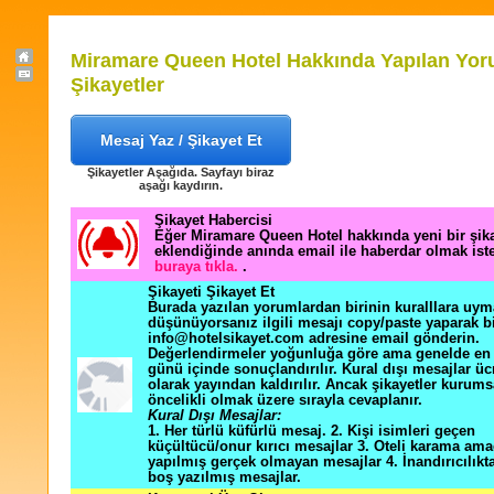
Miramare Queen Hotel Hakkında Yapılan Yor
Şikayetler
Mesaj Yaz / Şikayet Et
Şikayetler Aşağıda. Sayfayı biraz
aşağı kaydırın.
Şikayet Habercisi
Eğer Miramare Queen Hotel hakkında yeni bir şik
eklendiğinde anında email ile haberdar olmak ist
buraya tıkla.
.
Şikayeti Şikayet Et
Burada yazılan yorumlardan birinin kuralllara uym
düşünüyorsanız ilgili mesajı copy/paste yaparak b
info@hotelsikayet.com adresine email gönderin.
Değerlendirmeler yoğunluğa göre ama genelde en f
günü içinde sonuçlandırılır. Kural dışı mesajlar üc
olarak yayından kaldırılır. Ancak şikayetler kurums
öncelikli olmak üzere sırayla cevaplanır.
Kural Dışı Mesajlar:
1. Her türlü küfürlü mesaj. 2. Kişi isimleri geçen
küçültücü/onur kırıcı mesajlar 3. Oteli karama ama
yapılmış gerçek olmayan mesajlar 4. İnandırıcılık
boş yazılmış mesajlar.