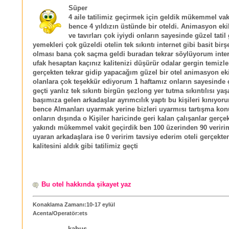
Süper
4 aile tatilimiz geçirmek için geldik mükemmel vak
bence 4 yıldızın üstünde bir oteldi. Animasyon eki
ve tavırları çok iyiydi onların sayesinde güzel tatil
yemekleri çok güzeldi otelin tek sıkıntı internet gibi basit birş
olması bana çok saçma geldi buradan tekrar söylüyorum inter
ufak hesaptan kaçınız kalitenizi düşürür odalar gergin temizl
gerçekten tekrar gidip yapacağım güzel bir otel animasyon ek
olanlara çok teşekkür ediyorum 1 haftamız onların sayesinde 
geçti yanlız tek sıkıntı birgün şezlong yer tutma sıkıntılısı yaş
başımıza gelen arkadaşlar ayrımcılık yaptı bu kişileri kınıyo
bence Almanları uyarmak yerine bizleri uyarmısı tartışma ko
onların dışında o Kişiler haricinde geri kalan çalışanlar gerçe
yakındı mükemmel vakit geçirdik ben 100 üzerinden 90 veririm
uyaran arkadaşlara ise 0 veririm tavsiye ederim oteli gerçekten
kalitesini aldık gibi tatilimiz geçti
Bu otel hakkında şikayet yaz
Konaklama Zamanı:10-17 eylül
Acenta/Operatör:ets
kabus