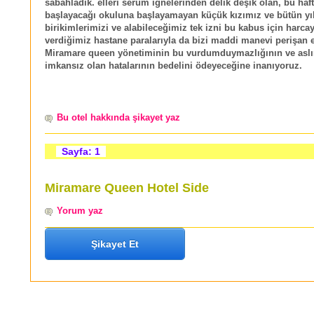
sabahladık. elleri serum iğnelerinden delik deşik olan, bu haf
başlayacağı okuluna başlayamayan küçük kızımız ve bütün yı
birikimlerimizi ve alabileceğimiz tek izni bu kabus için harca
verdiğimiz hastane paralarıyla da bizi maddi manevi perişan 
Miramare queen yönetiminin bu vurdumduymazlığının ve aslın
imkansız olan hatalarının bedelini ödeyeceğine inanıyoruz.
Bu otel hakkında şikayet yaz
Sayfa: 1
Miramare Queen Hotel Side
Yorum yaz
Şikayet Et