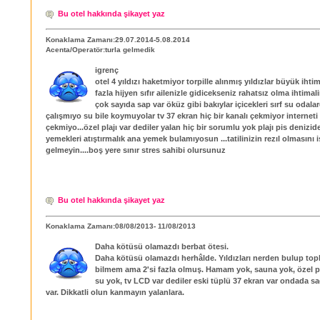
Bu otel hakkında şikayet yaz
Konaklama Zamanı:29.07.2014-5.08.2014
Acenta/Operatör:turla gelmedik
igrenç
otel 4 yıldızı haketmiyor torpille alınmış yıldızlar büyük ihtima
fazla hijyen sıfır ailenizle gidicekseniz rahatsız olma ihtimal
çok sayıda sap var öküz gibi bakıylar içicekleri sırf su odalar
çalışmıyo su bile koymuyolar tv 37 ekran hiç bir kanalı çekmiyor interneti
çekmiyo...özel plajı var dediler yalan hiç bir sorumlu yok plajı pis denizide
yemekleri atıştırmalık ana yemek bulamıyosun ...tatilinizin rezıl olmasını
gelmeyin....boş yere sınır stres sahibi olursunuz
Bu otel hakkında şikayet yaz
Konaklama Zamanı:08/08/2013- 11/08/2013
Daha kötüsü olamazdı berbat ötesi.
Daha kötüsü olamazdı herhâlde. Yıldızları nerden bulup topl
bilmem ama 2'si fazla olmuş. Hamam yok, sauna yok, özel pl
su yok, tv LCD var dediler eski tüplü 37 ekran var ondada s
var. Dikkatli olun kanmayın yalanlara.