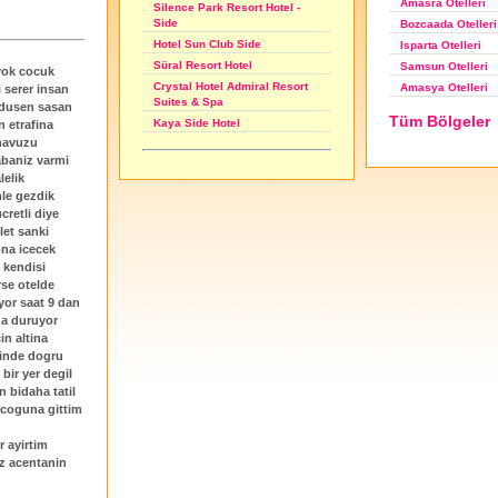
Amasra Otelleri
Silence Park Resort Hotel -
Side
Bozcaada Otelleri
Hotel Sun Club Side
Isparta Otelleri
Süral Resort Hotel
Samsun Otelleri
 yok cocuk
Crystal Hotel Admiral Resort
Amasya Otelleri
i serer insan
Suites & Spa
 dusen sasan
Tüm Bölgeler
Kaya Side Hotel
 etrafina
 havuzu
abaniz varmi
lelik
le gezdik
retli diye
let sanki
ona icecek
 kendisi
rse otelde
yor saat 9 dan
da duruyor
n altina
cinde dogru
bir yer degil
 bidaha tatil
 coguna gittim
 ayirtim
iz acentanin