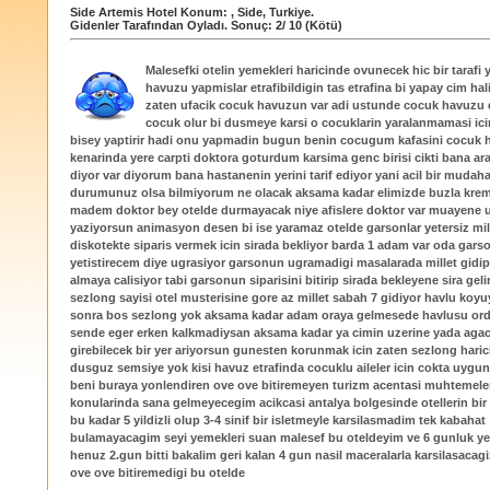
Side Artemis Hotel
Konum:
,
Side
,
Turkiye
.
Gidenler Tarafından Oyladı
. Sonuç:
2
/
10
(Kötü)
Malesefki otelin yemekleri haricinde ovunecek hic bir tarafi
havuzu yapmislar etrafibildigin tas etrafina bi yapay cim hal
zaten ufacik cocuk havuzun var adi ustunde cocuk havuzu
cocuk olur bi dusmeye karsi o cocuklarin yaralanmamasi icin
bisey yaptirir hadi onu yapmadin bugun benin cocugum kafasini cocuk
kenarinda yere carpti doktora goturdum karsima genc birisi cikti bana ar
diyor var diyorum bana hastanenin yerini tarif ediyor yani acil bir mudaha
durumunuz olsa bilmiyorum ne olacak aksama kadar elimizde buzla krem
madem doktor bey otelde durmayacak niye afislere doktor var muayene uc
yaziyorsun animasyon desen bi ise yaramaz otelde garsonlar yetersiz mil
diskotekte siparis vermek icin sirada bekliyor barda 1 adam var oda gars
yetistirecem diye ugrasiyor garsonun ugramadigi masalarada millet gidip
almaya calisiyor tabi garsonun siparisini bitirip sirada bekleyene sira geli
sezlong sayisi otel musterisine gore az millet sabah 7 gidiyor havlu koyu
sonra bos sezlong yok aksama kadar adam oraya gelmesede havlusu or
sende eger erken kalkmadiysan aksama kadar ya cimin uzerine yada agaci
girebilecek bir yer ariyorsun gunesten korunmak icin zaten sezlong hari
dusguz semsiye yok kisi havuz etrafinda cocuklu aileler icin cokta uygun 
beni buraya yonlendiren ove ove bitiremeyen turizm acentasi muhtemelen
konularinda sana gelmeyecegim acikcasi antalya bolgesinde otellerin bir
bu kadar 5 yildizli olup 3-4 sinif bir isletmeyle karsilasmadim tek kabahat
bulamayacagim seyi yemekleri suan malesef bu oteldeyim ve 6 gunluk yer
henuz 2.gun bitti bakalim geri kalan 4 gun nasil maceralarla karsilasacag
ove ove bitiremedigi bu otelde