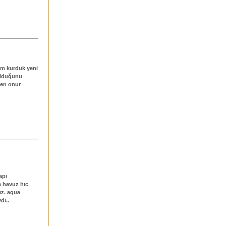
şum kurduk yeni
olduğunu
ten onur
apı
e havuz hıc
ız. aqua
dı..