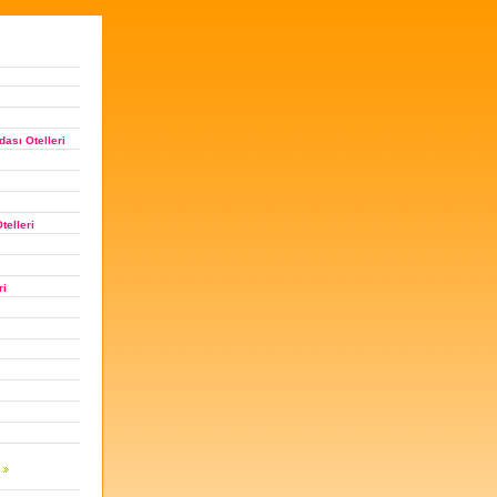
ası Otelleri
telleri
ri