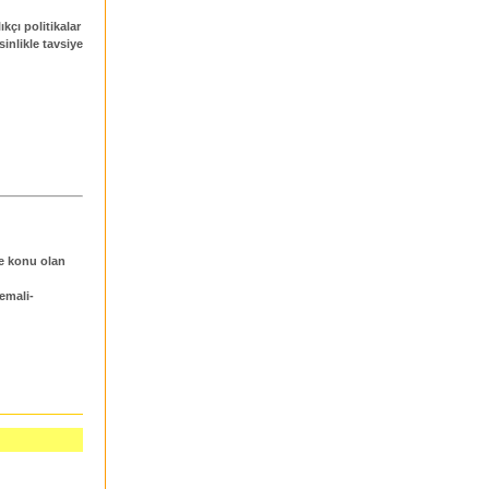
kçı politikalar
sinlikle tavsiye
re konu olan
emali-