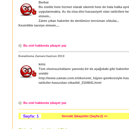
Berbat
Bu otelde hem hizmet olarak sıkıntılı hem de hala halka ayrılı
uygulanmakta. Az da olsa dini hassasiyeti olan tatilcilere ke
etmem..
Zaten çıkan haberler de derdimize tercüman oldular...
Kesinlikle tavsiye etmem....
Bu otel hakkında şikayet yaz
Konaklama Zamanı:haziran 2013
kötü
Tüm olumsuzlukların yanında bir de aşağıdaki gibi haberle
oteldir
http://www.zaman.com.tr/ekonomi_hijyen-gerekcesiyle-has
tatilciler-havuzdan-cikarildi_2104641.html
Bu otel hakkında şikayet yaz
Sayfa: 1
Sonraki Şikayetler (Sayfa:2) >>