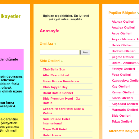
Popüler Bölgeler
ikayetler
İlginize teşekkürler. En iyi otel
şikayet sitesi seçildik.
Alanya Otelleri
Antalya Otelleri
Anasayfa
Asos Otelleri
Avşa - Marmara Ad
Otel Ara
Belek Otelleri
Bodrum Otelleri
Çeşme Otelleri
klendiğinde
Side Otelleri
Didim - Altınkum O
Fethiye Otelleri
Club Bella Sun
Foça Otelleri
Alba Resort Hotel
düşünüyorsanız
m adresine
Kapadokya Otelle
Turan Prince Residence
lde en fazla
Kaş Otelleri
Club Tayyar Bey
z olarak
li olmak üzere
Kemer Otelleri
Barut Hotels Cennet
Kıbrıs Otelleri
Side Premium Hotel - Oz
nur kırıcı
Hotels
Kuşadası Otelleri
esajlar 4.
Cesars Resort Hotel Side &
Marmaris Otelleri
Palms
Side Otelleri
a garantisi.
Side Palace Hotel
Tokat Otelleri
Şikayetleri
International
şans yaratma
Maya Golf Hotel
 Şimdi mail
Alternatif Bölgeler
Hotel Arinna