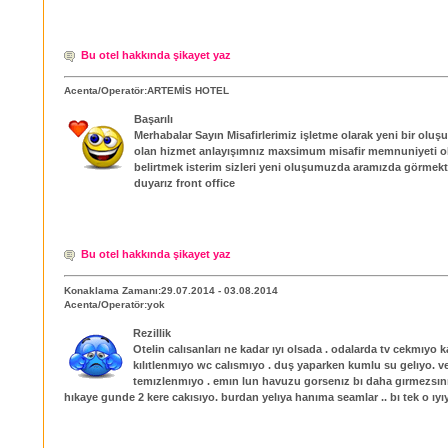
Bu otel hakkında şikayet yaz
Acenta/Operatör:ARTEMİS HOTEL
Başarılı
Merhabalar Sayın Misafirlerimiz işletme olarak yeni bir olu
olan hizmet anlayışımnız maxsimum misafir memnuniyeti 
belirtmek isterim sizleri yeni oluşumuzda aramızda görmek
duyarız front office
Bu otel hakkında şikayet yaz
Konaklama Zamanı:29.07.2014 - 03.08.2014
Acenta/Operatör:yok
Rezillik
Otelin calısanları ne kadar ıyı olsada . odalarda tv cekmıyo k
kılıtlenmıyo wc calısmıyo . duş yaparken kumlu su gelıyo. v
temızlenmıyo . emın lun havuzu gorsenız bı daha gırmezsın
hıkaye gunde 2 kere cakısıyo. burdan yelıya hanıma seamlar .. bı tek o ıyıy