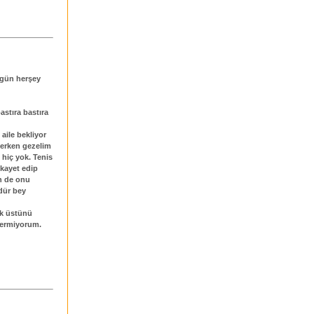
 gün herşey
astıra bastıra
 aile bekliyor
lerken gezelim
hiç yok. Tenis
ikayet edip
en de onu
dür bey
ik üstünü
önermiyorum.