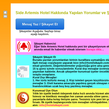
Side Artemis Hotel Hakkında Yapılan Yorumlar ve Ş
Mesaj Yaz / Şikayet Et
Şikayetler Aşağıda. Sayfayı biraz
aşağı kaydırın.
Şikayet Habercisi
Eğer Side Artemis Hotel hakkında yeni bir şikayet/yorum e
anında email ile haberdar olmak istersen
buraya tıkla.
.
Şikayeti Şikayet Et
Burada yazılan yorumlardan birinin kuralllara uymadığını 
ilgili mesajı copy/paste yaparak bize info@hotelsikayet.co
email gönderin. Değerlendirmeler yoğunluğa göre ama gene
15 iş günü içinde sonuçlandırılır. Kural dışı mesajlar ücretsi
yayından kaldırılır. Ancak şikayetler kurumsal üyeler öncelik
sırayla cevaplanır.
Kural Dışı Mesajlar:
1. Her türlü küfürlü mesaj. 2. Kişi isimleri geçen küçültücü/o
mesajlar 3. Oteli karama amacıyla yapılmış gerçek olmayan m
İnandırıcılıktan uzak boş boş yazılmış mesajlar.
Kurumsal Üye Olun
Yıllık bir üyelik bedeli ödeyerek daha hızlı anında hizmet alm
İsimsiz ve kimliksiz mesajları her zaman anında silme şansı. 
yazanlarla daha kolay iletişim şansı. Tesisiniz için yeni bir 
fırsatı. İlk üyelik başlangıcında tüm mesajları sıfırlayabilme.
atın:
info@hotelsikayet.com