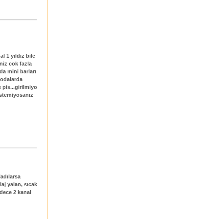
l 1 yıldız bile
iniz cok fazla
da mini barları
 odalarda
 pis...girilmiyo
 istemiyosanız
adılarsa
aj yalan, sıcak
adece 2 kanal