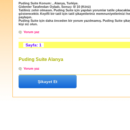
Puding Suite
Konum:
,
Alanya
,
Turkiye
.
Gidenler Tarafından Oyladı
. Sonuç:
0
/
10
(Kötü)
Tatiliniz zehir olmasın. Puding Suite için yapılan yorumlar tatile çıkacakla
gösterecektir. Keyifli bir tatil için tatil şikayetleriniz memnuniyetlerinizi h
paylaşın.
Puding Suite için daha önceden bir yorum yazılmamış. Puding Suite şikay
kişi siz olun.
Yorum yaz
Sayfa: 1
Puding Suite Alanya
Yorum yaz
Şikayet Et