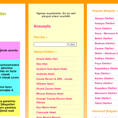
Popüler Bölgeler
tler
İlginize teşekkürler. En iyi otel
şikayet sitesi seçildik.
Alanya Otelleri
Antalya Otelleri
Anasayfa
Asos Otelleri
Avşa - Marmara Ad
Otel Ara
Belek Otelleri
Bodrum Otelleri
Çeşme Otelleri
iğinde anında
Alanya Otelleri
Didim - Altınkum O
Fethiye Otelleri
Grand Atilla Otel
Foça Otelleri
Dim Otel
düşünüyorsanız
m adresine
Kapadokya Otelle
Seabird Suit Apart Hotel
lde en fazla
Kaş Otelleri
Arabella Hotel
z olarak
li olmak üzere
Kemer Otelleri
İnsula Resort & SPA - insula
Kıbrıs Otelleri
Alibaba Apart
nur kırıcı
Kuşadası Otelleri
Grand Zaman Hotel
esajlar 4.
Marmaris Otelleri
Mistral Akdeniz Hotel
Side Otelleri
Orange County Resort Hotel
a garantisi.
Alanya
Tokat Otelleri
Şikayetleri
şans yaratma
San Marin Hotel
 Şimdi mail
Alternatif Bölgeler
Concorde Hotel
Asia Beach Resort