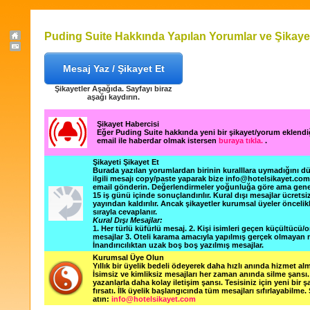
Puding Suite Hakkında Yapılan Yorumlar ve Şikaye
Mesaj Yaz / Şikayet Et
Şikayetler Aşağıda. Sayfayı biraz
aşağı kaydırın.
Şikayet Habercisi
Eğer Puding Suite hakkında yeni bir şikayet/yorum eklend
email ile haberdar olmak istersen
buraya tıkla.
.
Şikayeti Şikayet Et
Burada yazılan yorumlardan birinin kuralllara uymadığını 
ilgili mesajı copy/paste yaparak bize info@hotelsikayet.co
email gönderin. Değerlendirmeler yoğunluğa göre ama gene
15 iş günü içinde sonuçlandırılır. Kural dışı mesajlar ücretsi
yayından kaldırılır. Ancak şikayetler kurumsal üyeler öncelik
sırayla cevaplanır.
Kural Dışı Mesajlar:
1. Her türlü küfürlü mesaj. 2. Kişi isimleri geçen küçültücü/o
mesajlar 3. Oteli karama amacıyla yapılmış gerçek olmayan m
İnandırıcılıktan uzak boş boş yazılmış mesajlar.
Kurumsal Üye Olun
Yıllık bir üyelik bedeli ödeyerek daha hızlı anında hizmet alm
İsimsiz ve kimliksiz mesajları her zaman anında silme şansı. 
yazanlarla daha kolay iletişim şansı. Tesisiniz için yeni bir 
fırsatı. İlk üyelik başlangıcında tüm mesajları sıfırlayabilme.
atın:
info@hotelsikayet.com