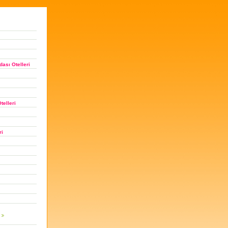
ası Otelleri
telleri
ri