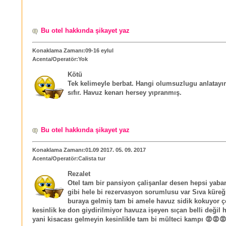
Bu otel hakkında şikayet yaz
Konaklama Zamanı:09-16 eylul
Acenta/Operatör:Yok
Kötü
Tek kelimeyle berbat. Hangi olumsuzlugu anlatayı
sıfır. Havuz kenarı hersey yıpranmış.
Bu otel hakkında şikayet yaz
Konaklama Zamanı:01.09 2017. 05. 09. 2017
Acenta/Operatör:Calista tur
Rezalet
Otel tam bir pansiyon çalişanlar desen hepsi yaba
gibi hele bi rezervasyon sorumlusu var Sıva küreğ
buraya gelmiş tam bi amele havuz sidik kokuyor ç
kesinlik ke don giydirilmiyor havuza işeyen sıçan belli değil hi
yani kisacası gelmeyin kesinlikle tam bi mülteci kampı 😡😡