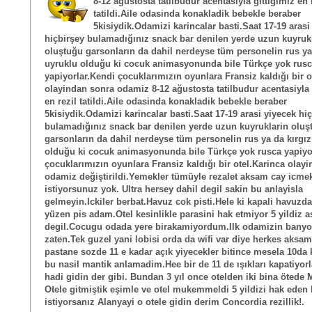
8-12 ağustosta tatilbudur acentasiyla gittigimiz en 
tatildi.Aile odasinda konakladik bebekle beraber
5kisiydik.Odamizi karincalar basti.Saat 17-19 arasi
hiçbirşey bulamadığınız snack bar denilen yerde uzun kuyruk
oluştuğu garsonların da dahil nerdeyse tüm personelin rus ya
uyruklu olduğu ki cocuk animasyonunda bile Türkçe yok rus
yapiyorlar.Kendi çocuklarımızın oyunlara Fransiz kaldığı bir o
olayindan sonra odamiz 8-12 ağustosta tatilbudur acentasiyla 
en rezil tatildi.Aile odasinda konakladik bebekle beraber
5kisiydik.Odamizi karincalar basti.Saat 17-19 arasi yiyecek hi
bulamadığınız snack bar denilen yerde uzun kuyruklarin oluş
garsonların da dahil nerdeyse tüm personelin rus ya da kırgız
olduğu ki cocuk animasyonunda bile Türkçe yok rusca yapiyo
çocuklarımızın oyunlara Fransiz kaldığı bir otel.Karinca olay
odamiz değiştirildi.Yemekler tümüyle rezalet aksam cay icme
istiyorsunuz yok. Ultra hersey dahil degil sakin bu anlayisla
gelmeyin.Ickiler berbat.Havuz cok pisti.Hele ki kapali havuzd
yüzen pis adam.Otel kesinlikle parasini hak etmiyor 5 yildiz a
degil.Cocugu odada yere birakamiyordum.Ilk odamizin banyos
zaten.Tek guzel yani lobisi orda da wifi var diye herkes aksam
pastane sozde 11 e kadar açık yiyecekler bitince mesela 10da 
bu nasil mantik anlamadim.Hee bir de 11 de ışıkları kapatiyorl
hadi gidin der gibi. Bundan 3 yıl once otelden iki bina ötede
Otele gitmiştik eşimle ve otel mukemmeldi 5 yildizi hak eden b
istiyorsanız Alanyayi o otele gidin derim Concordia rezillik!.