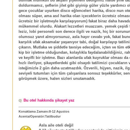
bulmak mümkün bu akşam yiyemem dediğimiz halde yine tab
doldurmamız, şeflerin jilet gibi giyinip güler yüzle yardımcı o
gece çocuklar uyurken disco eğlenceleri harika, disco nun ote
olması süper, ama asıl harika olan içeceklerin ücretsiz olması
ücretsiz bir işletmeyle karşılaşıyorum) fakat biraz daha havad
mükemmel olurdu. Alakart lezzetleri muazzam. yemek çeşidi f
leziz, lobi personeli son derece ilgili ve nazik, hiç bir sorunu
olumsuz yanıt almıyorsunuz, asla hayır cevabı yok, fakat bun
karşılık ufak aksamalar yaşanıyor tabi, doğal karşılayıp tatilini
çıkarın. Mutlaka ve şiddetle tavsiye edeceğim, içten ve tüm et
kip bir işletme olduğundan, kolaylıkla faydalanabildiğiniz, ra
ve keyifli bir işletme. Bazı alanlarda ufak kuyruklar olması d
hızlı ilerliyor, şikayetlerdeki gibi olsaydı tatilimizi çocukların
isteğimizle 2 gün daha uzatmazdık. Özverili, hijyen, nazik, ilgi
seviyeli tutumları için tüm çalışanlara sonsuz teşekkürler, sen
görüşmek üzere, halen sizleri unutamadık.
Bu otel hakkında şikayet yaz
Konaklama Zamanı:8-12 Agustos
Acenta/Operatör:Tatilbudur
Asla aile oteli değil