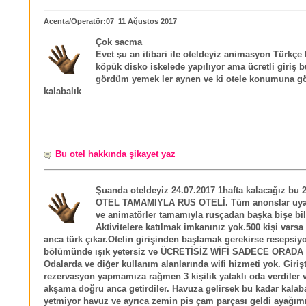
Acenta/Operatör:07_11 Ağustos 2017
Çok sacma
Evet şu an itibari ile oteldeyiz animasyon Türkçe 
köpük disko iskelede yapılıyor ama ücretli giriş b
gördüm yemek ler aynen ve ki otele konumuna g
kalabalık
Bu otel hakkında şikayet yaz
Şuanda oteldeyiz 24.07.2017 1hafta kalacağız bu
OTEL TAMAMIYLA RUS OTELİ. Tüm anonslar uyarı
ve animatörler tamamıyla rusçadan başka bişe bi
Aktivitelere katılmak imkanınız yok.500 kişi vars
anca türk çıkar.Otelin girişinden başlamak gerekirse resepsiy
bölümünde ışık yetersiz ve ÜCRETİSİZ WİFİ SADECE ORADA
Odalarda ve diğer kullanım alanlarında wifi hizmeti yok. Girişte
rezervasyon yapmamıza rağmen 3 kişilik yataklı oda verdiler v
akşama doğru anca getirdiler. Havuza gelirsek bu kadar kalab
yetmiyor havuz ve ayrıca zemin pis çam parçası geldi ayağım