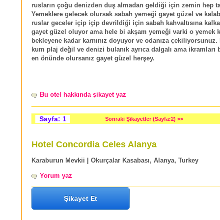
rusların çoğu denizden duş almadan geldiği için zemin hep t
Yemeklere gelecek olursak sabah yemeği gayet güzel ve kalab
ruslar geceler içip içip devrildiği için sabah kahvaltısına kalk
gayet güzel oluyor ama hele bi akşam yemeği varki o yemek
bekleyene kadar karnınız doyuyor ve odanıza çekiliyorsunuz. P
kum plaj değil ve denizi bulanık ayrıca dalgalı ama ikramları 
en önünde olursanız gayet güzel herşey.
Bu otel hakkında şikayet yaz
Sayfa: 1
Sonraki Şikayetler (Sayfa:2) >>
Hotel Concordia Celes Alanya
Karaburun Mevkii | Okurçalar Kasabası, Alanya, Turkey
Yorum yaz
Şikayet Et