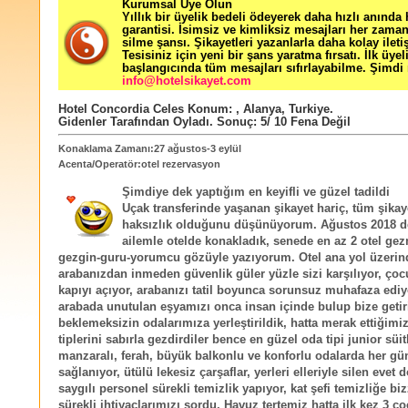
Kurumsal Üye Olun
Yıllık bir üyelik bedeli ödeyerek daha hızlı anında
garantisi. İsimsiz ve kimliksiz mesajları her zama
silme şansı. Şikayetleri yazanlarla daha kolay ileti
Tesisiniz için yeni bir şans yaratma fırsatı. İlk üyel
başlangıcında tüm mesajları sıfırlayabilme. Şimdi 
info@hotelsikayet.com
Hotel Concordia Celes
Konum:
,
Alanya
,
Turkiye
.
Gidenler Tarafından Oyladı
. Sonuç:
5
/
10
Fena Değil
Konaklama Zamanı:27 ağustos-3 eylül
Acenta/Operatör:otel rezervasyon
Şimdiye dek yaptığım en keyifli ve güzel tadildi
Uçak transferinde yaşanan şikayet hariç, tüm şikaye
haksızlık olduğunu düşünüyorum. Ağustos 2018 de 
ailemle otelde konakladık, senede en az 2 otel ge
gezgin-guru-yorumcu gözüyle yazıyorum. Otel ana yol üzerin
arabanızdan inmeden güvenlik güler yüzle sizi karşılıyor, çoc
kapıyı açıyor, arabanızı tatil boyunca sorunsuz muhafaza ediy
arabada unutulan eşyamızı onca insan içinde bulup bize getiri
beklemeksizin odalarımıza yerleştirildik, hatta merak ettiğimi
tiplerini sabırla gezdirdiler bence en güzel oda tipi junior süit
manzaralı, ferah, büyük balkonlu ve konforlu odalarda her gü
sağlanıyor, ütülü lekesiz çarşaflar, yerleri elleriyle silen evet
saygılı personel sürekli temizlik yapıyor, kat şefi temizliğe biz
sürekli ihtiyaçlarımızı sordu. Havuz tertemiz hatta ilk kez 3