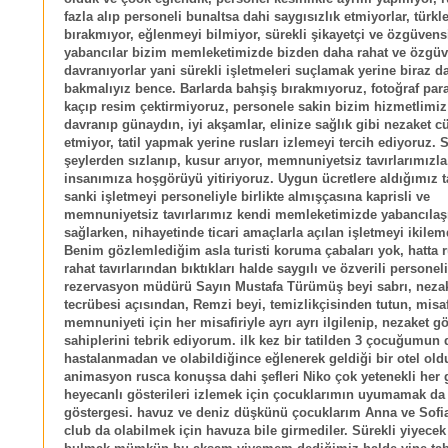
fazla alıp personeli bunaltsa dahi saygısızlık etmiyorlar, türkl
bırakmıyor, eğlenmeyi bilmiyor, sürekli şikayetçi ve özgüvens
yabancılar bizim memleketimizde bizden daha rahat ve özgüv
davranıyorlar yani sürekli işletmeleri suçlamak yerine biraz 
bakmalıyız bence. Barlarda bahşiş bırakmıyoruz, fotoğraf par
kaçıp resim çektirmiyoruz, personele sakin bizim hizmetlimiz
davranıp günaydın, iyi akşamlar, elinize sağlık gibi nezaket cü
etmiyor, tatil yapmak yerine rusları izlemeyi tercih ediyoruz. S
şeylerden sızlanıp, kusur arıyor, memnuniyetsiz tavırlarımızla
insanımıza hoşgörüyü yitiriyoruz. Uygun ücretlere aldığımız t
sanki işletmeyi personeliyle birlikte almışçasına kaprisli ve
memnuniyetsiz tavırlarımız kendi memleketimizde yabancıla
sağlarken, nihayetinde ticari amaçlarla açılan işletmeyi ikilem
Benim gözlemlediğim asla turisti koruma çabaları yok, hatta r
rahat tavırlarından bıktıkları halde saygılı ve özverili personel
rezervasyon müdürü Sayın Mustafa Türümüş beyi sabrı, nezake
tecrübesi açısından, Remzi beyi, temizlikçisinden tutun, misaf
memnuniyeti için her misafiriyle ayrı ayrı ilgilenip, nezaket gö
sahiplerini tebrik ediyorum. ilk kez bir tatilden 3 çocuğumun 
hastalanmadan ve olabildiğince eğlenerek geldiği bir otel old
animasyon rusca konuşsa dahi şefleri Niko çok yetenekli her
heyecanlı gösterileri izlemek için çocuklarımın uyumamak da
göstergesi. havuz ve deniz düşkünü çocuklarım Anna ve Sofia
club da olabilmek için havuza bile girmediler. Sürekli yiyecek