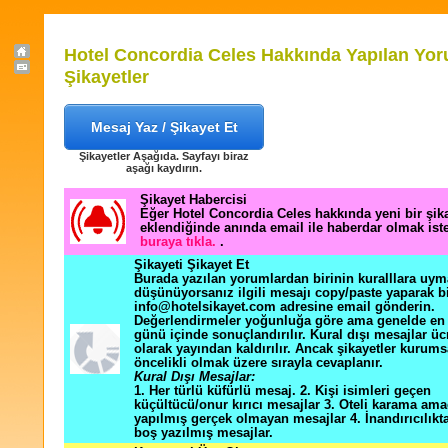
Hotel Concordia Celes Hakkında Yapılan Yor
Şikayetler
Mesaj Yaz / Şikayet Et
Şikayetler Aşağıda. Sayfayı biraz
aşağı kaydırın.
Şikayet Habercisi
Eğer Hotel Concordia Celes hakkında yeni bir şi
eklendiğinde anında email ile haberdar olmak ist
buraya tıkla.
.
Şikayeti Şikayet Et
Burada yazılan yorumlardan birinin kuralllara uym
düşünüyorsanız ilgili mesajı copy/paste yaparak b
info@hotelsikayet.com adresine email gönderin.
Değerlendirmeler yoğunluğa göre ama genelde en f
günü içinde sonuçlandırılır. Kural dışı mesajlar üc
olarak yayından kaldırılır. Ancak şikayetler kurums
öncelikli olmak üzere sırayla cevaplanır.
Kural Dışı Mesajlar:
1. Her türlü küfürlü mesaj. 2. Kişi isimleri geçen
küçültücü/onur kırıcı mesajlar 3. Oteli karama ama
yapılmış gerçek olmayan mesajlar 4. İnandırıcılık
boş yazılmış mesajlar.