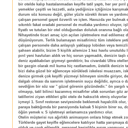
bir otelde kalıp hastalanmadan keyifle tatil yaptı, her yer pırıl p
yemekler çeşitli ve lezzetli, asla yediğinize içtiğinize karışmak
durum söz konusu değil, güler yüzle sürekli ikram ve yardım
çalışan personel gayet özverili ve içten. Havuzda yer bulmak e
sıkıntılı fakat oradaki personel de mutlaka yardımcı oluyor, i
fiyatlı ve tutulan bir otel olduğundan doluluk oranına bağlı ol
Nihayetinde ticari amaç için açılan işletmelere mal edilemez d
düşünüyorum. Terlik bulamayan misafirimiz tüm isteklere ye
çalışan personele daha anlayışlı yaklaşıp lobiden veya temizl
şahsen alabilir, bizim 5 kişilik ailemize 1 kez havlu unutuldu l
pırıl yeni havluları aldık ve hiç sorun yapmadık, denizin taşlı 
deniz ayakkabıları giymeyi gerektirir, bu civardaki Ultra otell
bir gezgin olarak mil kuma hiç rastlamadım, üstelik denizin t
bizi daha güzel bir eğlenceye sürükledi iskelesi muazzam, is
denize girmek çok keyifli yüzmeyi bilmeyen simitle giriyor, d
dalgalı olması da sanırım işletmenin suçu değildir, ayrıca o da
sevdiğim bir söz var " güzel görenin gözündedir." ön yargılı 
olmayıp, tatil bilinci kazanmış misafirler ufak sorunları göz 
tatillerini ziyan ettikleri gibi otele de haksızlık etmiş oluyorla
içmeyi 1. Sınıf restoran seviyesinde beklemek hayalcilik olur,
paraya baktığımda bir pansiyonda kalsak 5 kişinin birer su, 
öğün yemek v. S işletmeyi anlamamıza yardımcı olur.
Otelin müşterisi rus ağırlıklı animasyon onlara hitap etmek 
Türklerde gayet keyifle eğlencelere katılıyor hatta yarışmaya d
olduk ve çook eğlendik, personel kesinlikle ayrım yapmıyor, r