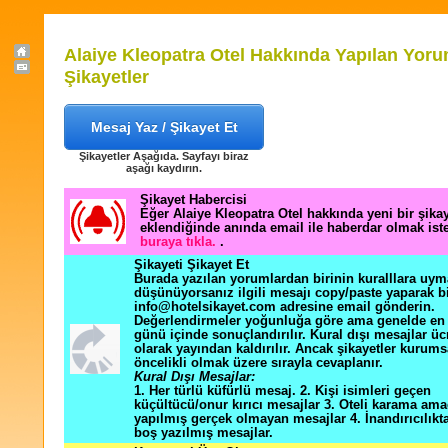
Alaiye Kleopatra Otel Hakkında Yapılan Yoru
Şikayetler
Mesaj Yaz / Şikayet Et
Şikayetler Aşağıda. Sayfayı biraz
aşağı kaydırın.
Şikayet Habercisi
Eğer Alaiye Kleopatra Otel hakkında yeni bir şik
eklendiğinde anında email ile haberdar olmak ist
buraya tıkla.
.
Şikayeti Şikayet Et
Burada yazılan yorumlardan birinin kuralllara uym
düşünüyorsanız ilgili mesajı copy/paste yaparak b
info@hotelsikayet.com adresine email gönderin.
Değerlendirmeler yoğunluğa göre ama genelde en f
günü içinde sonuçlandırılır. Kural dışı mesajlar üc
olarak yayından kaldırılır. Ancak şikayetler kurums
öncelikli olmak üzere sırayla cevaplanır.
Kural Dışı Mesajlar:
1. Her türlü küfürlü mesaj. 2. Kişi isimleri geçen
küçültücü/onur kırıcı mesajlar 3. Oteli karama ama
yapılmış gerçek olmayan mesajlar 4. İnandırıcılık
boş yazılmış mesajlar.