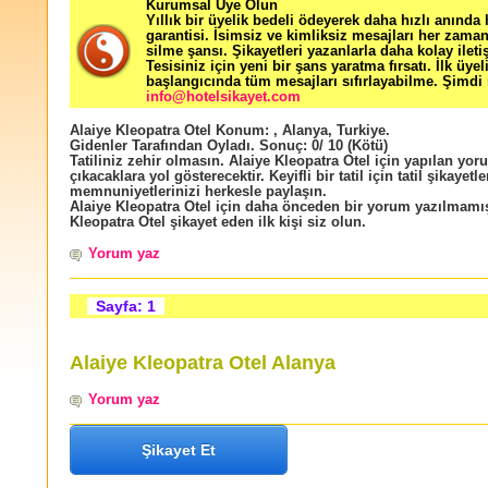
Kurumsal Üye Olun
Yıllık bir üyelik bedeli ödeyerek daha hızlı anında
garantisi. İsimsiz ve kimliksiz mesajları her zama
silme şansı. Şikayetleri yazanlarla daha kolay ileti
Tesisiniz için yeni bir şans yaratma fırsatı. İlk üyel
başlangıcında tüm mesajları sıfırlayabilme. Şimdi 
info@hotelsikayet.com
Alaiye Kleopatra Otel
Konum:
,
Alanya
,
Turkiye
.
Gidenler Tarafından Oyladı
. Sonuç:
0
/
10
(Kötü)
Tatiliniz zehir olmasın. Alaiye Kleopatra Otel için yapılan yoru
çıkacaklara yol gösterecektir. Keyifli bir tatil için tatil şikayetle
memnuniyetlerinizi herkesle paylaşın.
Alaiye Kleopatra Otel için daha önceden bir yorum yazılmamış
Kleopatra Otel şikayet eden ilk kişi siz olun.
Yorum yaz
Sayfa: 1
Alaiye Kleopatra Otel Alanya
Yorum yaz
Şikayet Et