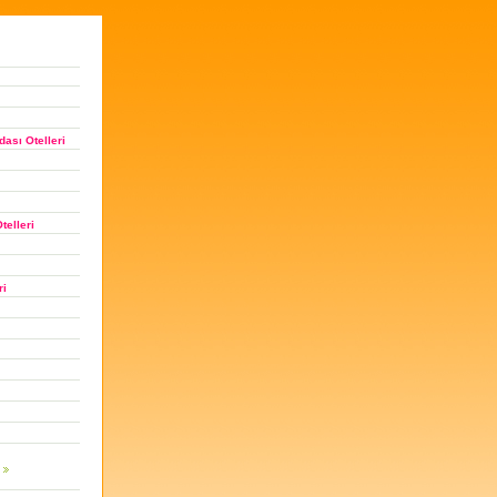
ası Otelleri
telleri
ri