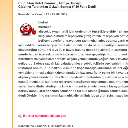
Club Titan Hotel
Konum:
,
Alanya
,
Turkiye
.
Gidenler Tarafından Oyladı
. Sonuç:
6
/
10
Fena Değil
Konaklama Zamanı:24 / 27.06.2017
berbat
merhaba,
ailecek bayram tatili için otele gittik öncelikle otelde herhang
karşılama olmadı resepsiyona gittiğimizde resepsiyon şefi
belirten beyefendi gayet sert tavırlıydı,4 adet odamız vardı 
ayarladıktan sonra herşey dahil olan otelde havlu olup olmadığını sorduk
kiralandığını günlük 4 tl ve 10 tl havlu başına depozito alındığını,şezlong
minderlerden istersek onlar içinde aynı tutarların geçerliği olduğunu sert b
belirttiler.Otel yemekleri berbattı akşam yemeklerinde yoğurt cacık kıva
geliyordu.Sadece sabah kahvaltıda omlet yiyebildik.Birde otel sahibinin
restorant bölümünün balkon kısmında köşe masaya kurulması ve her öğü
yemekler gitmesi sabah kahvaltısında bir kavanoz fıstık ezme bir kavanoz
akşam yemeklerinde giden etlerin müşteriler tarafından görülmesi ve o 
istediğinizde otel sahibine rezerverli olduğunun söylenmesi çok onur kırı
sabah kahvaltıda istediğimiz kola için ücret istemeleri ayrıca bir ayıptı(çü
hersey dahil).Otel odasının camlarında tel bile olmadığından camları 
değil.Otelden hiç memnun kalmadık aile tatiliniz boşa gitmesin ...saygıla
Bu otel hakkında şikayet yaz
Konaklama Zamanı:14-18 ağustos 2014