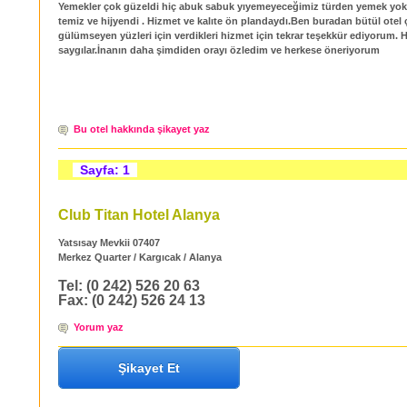
Yemekler çok güzeldi hiç abuk sabuk yıyemeyeceğimiz türden yemek yok
temiz ve hijyendi . Hizmet ve kalıte ön plandaydı.Ben buradan bütül otel 
gülümseyen yüzleri için verdikleri hizmet için tekrar teşekkür ediyorum. 
saygılar.İnanın daha şimdiden orayı özledim ve herkese öneriyorum
Bu otel hakkında şikayet yaz
Sayfa: 1
Club Titan Hotel Alanya
Yatsısay Mevkii 07407
Merkez Quarter / Kargıcak / Alanya
Tel: (0 242) 526 20 63
Fax: (0 242) 526 24 13
Yorum yaz
Şikayet Et