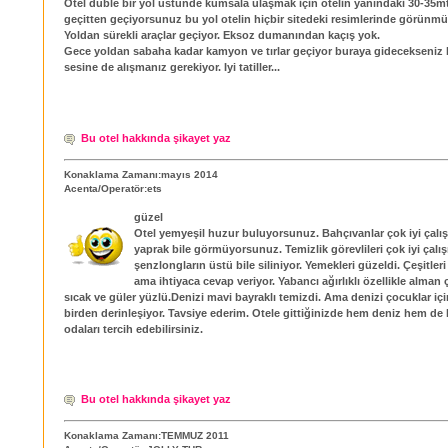
Otel duble bir yol üstünde kumsala ulaşmak için otelin yanındaki 30-35mtl
geçitten geçiyorsunuz bu yol otelin hiçbir sitedeki resimlerinde görünmü
Yoldan sürekli araçlar geçiyor. Eksoz dumanından kaçış yok.
Gece yoldan sabaha kadar kamyon ve tırlar geçiyor buraya gidecekseniz 
sesine de alışmanız gerekiyor. Iyi tatiller...
Bu otel hakkında şikayet yaz
Konaklama Zamanı:mayıs 2014
Acenta/Operatör:ets
güzel
Otel yemyeşil huzur buluyorsunuz. Bahçıvanlar çok iyi çalış
yaprak bile görmüyorsunuz. Temizlik görevlileri çok iyi çalış
şenzlongların üstü bile siliniyor. Yemekleri güzeldi. Çeşitleri 
ama ihtiyaca cevap veriyor. Yabancı ağırlıklı özellikle alman 
sıcak ve güler yüzlü.Denizi mavi bayraklı temizdi. Ama denizi çocuklar iç
birden derinleşiyor. Tavsiye ederim. Otele gittiğinizde hem deniz hem d
odaları tercih edebilirsiniz.
Bu otel hakkında şikayet yaz
Konaklama Zamanı:TEMMUZ 2011