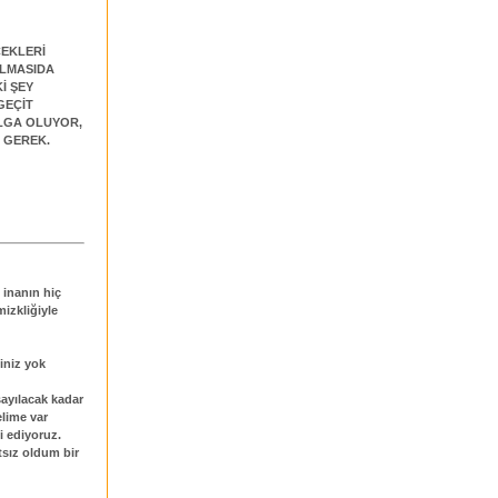
CEKLERİ
OLMASIDA
İ ŞEY
GEÇİT
ALGA OLUYOR,
 GEREK.
 inanın hiç
izkliğiyle
siniz yok
sayılacak kadar
elime var
i ediyoruz.
tsız oldum bir