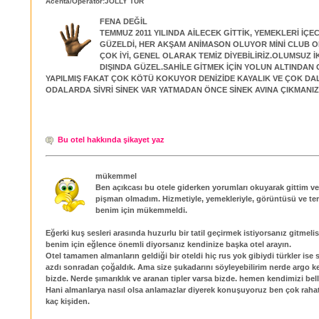
Acenta/Operatör:JOLLY TUR
FENA DEĞİL
TEMMUZ 2011 YILINDA AİLECEK GİTTİK, YEMEKLERİ İÇE
GÜZELDİ, HER AKŞAM ANİMASON OLUYOR MİNİ CLUB 
ÇOK İYİ, GENEL OLARAK TEMİZ DİYEBİLİRİZ.OLUMSUZ İK
DIŞINDA GÜZEL.SAHİLE GİTMEK İÇİN YOLUN ALTINDAN 
YAPILMIŞ FAKAT ÇOK KÖTÜ KOKUYOR DENİZİDE KAYALIK VE ÇOK D
ODALARDA SİVRİ SİNEK VAR YATMADAN ÖNCE SİNEK AVINA ÇIKMANIZ
Bu otel hakkında şikayet yaz
mükemmel
Ben açıkcası bu otele giderken yorumları okuyarak gittim ve
pişman olmadım. Hizmetiyle, yemekleriyle, görüntüsü ve tem
benim için mükemmeldi.
Eğerki kuş sesleri arasında huzurlu bir tatil geçirmek istiyorsanız gitmeli
benim için eğlence önemli diyorsanız kendinize başka otel arayın.
Otel tamamen almanların geldiği bir oteldi hiç rus yok gibiydi türkler ise 
azdı sonradan çoğaldık. Ama size şukadarını söyleyebilirim nerde argo k
bizde. Nerde şımarıklık ve aranan tipler varsa bizde. hemen kendimizi bell
Hani almanlarya nasıl olsa anlamazlar diyerek konuşuyoruz ben çok raha
kaç kişiden.