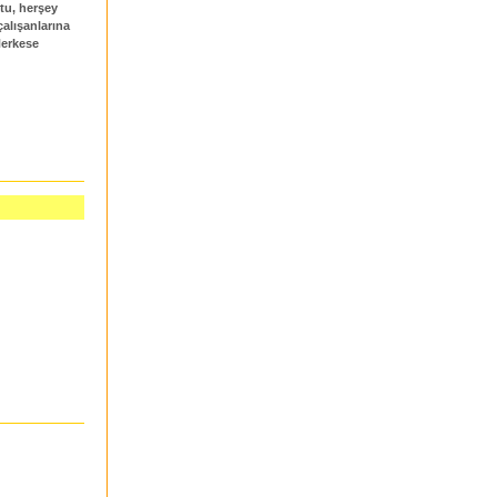
tu, herşey
çalışanlarına
Herkese