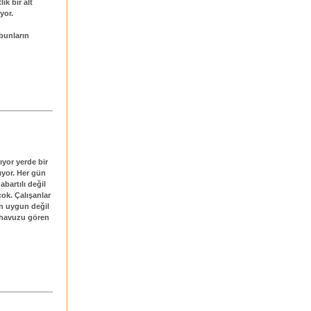
ik bir alt
yor.
bunların
ıyor yerde bir
ıyor. Her gün
abartılı değil
çok. Çalışanlar
in uygun değil
e havuzu gören