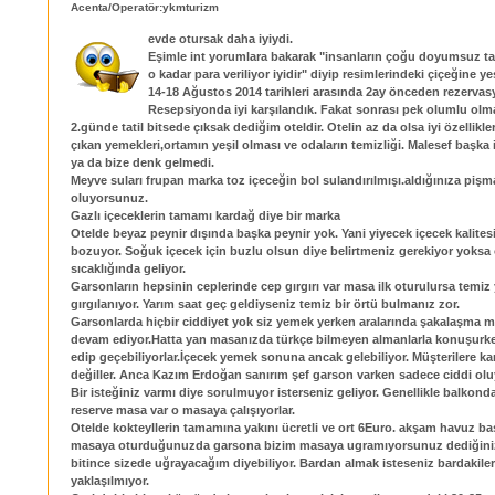
Acenta/Operatör:ykmturizm
evde otursak daha iyiydi.
Eşimle int yorumlara bakarak "insanların çoğu doyumsuz t
o kadar para veriliyor iyidir" diyip resimlerindeki çiçeğine y
14-18 Ağustos 2014 tarihleri arasında 2ay önceden rezervasy
Resepsiyonda iyi karşılandık. Fakat sonrası pek olumlu olma
2.günde tatil bitsede çıksak dediğim oteldir. Otelin az da olsa iyi özellikl
çıkan yemekleri,ortamın yeşil olması ve odaların temizliği. Malesef başka 
ya da bize denk gelmedi.
Meyve suları frupan marka toz içeceğin bol sulandırılmışı.aldığınıza piş
oluyorsunuz.
Gazlı içeceklerin tamamı kardağ diye bir marka
Otelde beyaz peynir dışında başka peynir yok. Yani yiyecek içecek kalites
bozuyor. Soğuk içecek için buzlu olsun diye belirtmeniz gerekiyor yoksa
sıcaklığında geliyor.
Garsonların hepsinin ceplerinde cep gırgırı var masa ilk oturulursa temiz
gırgılanıyor. Yarım saat geç geldiyseniz temiz bir örtü bulmanız zor.
Garsonlarda hiçbir ciddiyet yok siz yemek yerken aralarında şakalaşma 
devam ediyor.Hatta yan masanızda türkçe bilmeyen almanlarla konuşurke
edip geçebiliyorlar.İçecek yemek sonuna ancak gelebiliyor. Müşterilere kar
değiller. Anca Kazım Erdoğan sanırım şef garson varken sadece ciddi oluy
Bir isteğiniz varmı diye sorulmuyor isterseniz geliyor. Genellikle balkonda
reserve masa var o masaya çalışıyorlar.
Otelde kokteyllerin tamamına yakını ücretli ve ort 6Euro. akşam havuz ba
masaya oturduğunuzda garsona bizim masaya ugramıyorsunuz dediğiniz
bitince sizede uğrayacağım diyebiliyor. Bardan almak isteseniz bardakiler
yaklaşılmıyor.