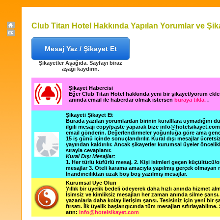
Club Titan Hotel Hakkında Yapılan Yorumlar ve Şik
Mesaj Yaz / Şikayet Et
Şikayetler Aşağıda. Sayfayı biraz
aşağı kaydırın.
Şikayet Habercisi
Eğer Club Titan Hotel hakkında yeni bir şikayet/yorum ekl
anında email ile haberdar olmak istersen
buraya tıkla.
.
Şikayeti Şikayet Et
Burada yazılan yorumlardan birinin kuralllara uymadığını 
ilgili mesajı copy/paste yaparak bize info@hotelsikayet.co
email gönderin. Değerlendirmeler yoğunluğa göre ama gene
15 iş günü içinde sonuçlandırılır. Kural dışı mesajlar ücretsi
yayından kaldırılır. Ancak şikayetler kurumsal üyeler öncelik
sırayla cevaplanır.
Kural Dışı Mesajlar:
1. Her türlü küfürlü mesaj. 2. Kişi isimleri geçen küçültücü/o
mesajlar 3. Oteli karama amacıyla yapılmış gerçek olmayan m
İnandırıcılıktan uzak boş boş yazılmış mesajlar.
Kurumsal Üye Olun
Yıllık bir üyelik bedeli ödeyerek daha hızlı anında hizmet alm
İsimsiz ve kimliksiz mesajları her zaman anında silme şansı. 
yazanlarla daha kolay iletişim şansı. Tesisiniz için yeni bir 
fırsatı. İlk üyelik başlangıcında tüm mesajları sıfırlayabilme.
atın:
info@hotelsikayet.com