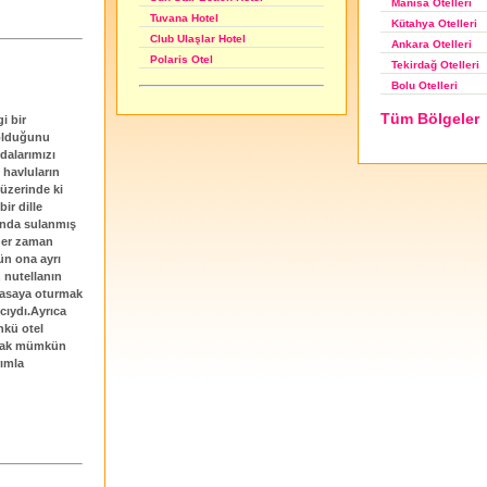
Manisa Otelleri
Tuvana Hotel
Kütahya Otelleri
Club Ulaşlar Hotel
Ankara Otelleri
Polaris Otel
Tekirdağ Otelleri
Bolu Otelleri
Tüm Bölgeler
i bir
 olduğunu
odalarımızı
 havluların
 üzerinde ki
ir dille
mında sulanmış
 her zaman
n ona ayrı
 nutellanın
masaya oturmak
cıydı.Ayrıca
nkü otel
açmak mümkün
rımla