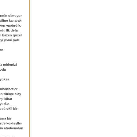
atmin olmuyor
eşiline kanarak
on yaptırdık.
dı. Ilk defa
eri bazen güzel
iyi yönü yok
man
iz midenizi
 oda
 yoksa
muhabbetler
n türkçe alay
şı kibar
orlar.
 sürekli bir
sına bir
de kokteyller
in atarlarından