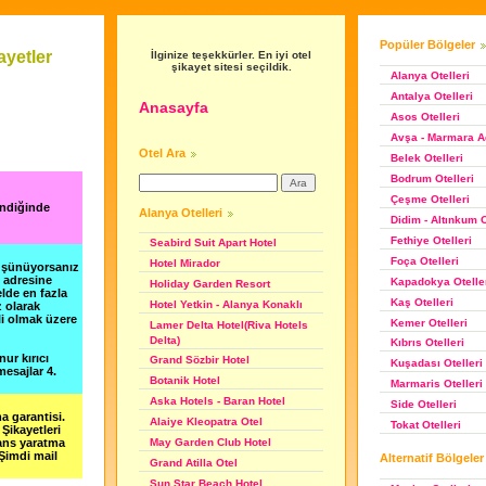
Popüler Bölgeler
ayetler
İlginize teşekkürler. En iyi otel
şikayet sitesi seçildik.
Alanya Otelleri
Antalya Otelleri
Anasayfa
Asos Otelleri
Avşa - Marmara Ad
Otel Ara
Belek Otelleri
Bodrum Otelleri
Çeşme Otelleri
endiğinde
Alanya Otelleri
Didim - Altınkum O
Fethiye Otelleri
Seabird Suit Apart Hotel
Foça Otelleri
Hotel Mirador
düşünüyorsanız
m adresine
Kapadokya Otelle
Holiday Garden Resort
lde en fazla
Kaş Otelleri
Hotel Yetkin - Alanya Konaklı
z olarak
li olmak üzere
Kemer Otelleri
Lamer Delta Hotel(Riva Hotels
Delta)
Kıbrıs Otelleri
nur kırıcı
Grand Sözbir Hotel
Kuşadası Otelleri
esajlar 4.
Botanik Hotel
Marmaris Otelleri
Aska Hotels - Baran Hotel
Side Otelleri
a garantisi.
Alaiye Kleopatra Otel
Tokat Otelleri
Şikayetleri
şans yaratma
May Garden Club Hotel
 Şimdi mail
Alternatif Bölgeler
Grand Atilla Otel
Sun Star Beach Hotel