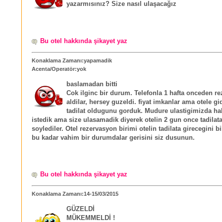
yazarmısınız? Size nasıl ulaşacağız
Bu otel hakkında şikayet yaz
Konaklama Zamanı:yapamadik
Acenta/Operatör:yok
baslamadan bitti
Cok ilginc bir durum. Telefonla 1 hafta onceden r
aldilar, hersey guzeldi. fiyat imkanlar ama otele gi
tadilat oldugunu gorduk. Mudure ulastigimizda h
istedik ama size ulasamadik diyerek otelin 2 gun once tadilata
soylediler. Otel rezervasyon birimi otelin tadilata girecegini 
bu kadar vahim bir durumdalar gerisini siz dusunun.
Bu otel hakkında şikayet yaz
Konaklama Zamanı:14-15/03/2015
GÜZELDİ
MÜKEMMELDİ !