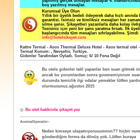
yapılmış gerçek olmayan mesajlar 4. İnandırıcılık
boş yazılmış mesajlar.
Kurumsal Üye Olun
Yıllık bir üyelik bedeli ödeyerek daha hızlı anında
garantisi. İsimsiz ve kimliksiz mesajları her zama
silme şansı. Şikayetleri yazanlarla daha kolay ileti
Tesisiniz için yeni bir şans yaratma fırsatı. İlk üyel
başlangıcında tüm mesajları sıfırlayabilme. Şimdi 
info@hotelsikayet.com
Kattre Termal - Asos Thermal Deluxe Hotel - Asos termal otel -
Termal
Konum:
,
Nevşehir
,
Turkiye
.
Gidenler Tarafından Oyladı
. Sonuç:
6
/
10
Fena Değil
Bu otele gidenler tatil yapanlar ben suan gitmek i
ancak bu yorumlardan sonra guvenemiyorum suan
durumda temizlik ilgi odalar yemekler lütfen yard
olurmusunuz.ağustos 2015
Bu otel hakkında şikayet yaz
Acenta/Operatör:-
Neden kimseye ulaşamıyoruuummm?? hiçbir numa
gönderdiğim forma da dönüş yok. Lütfen buraya