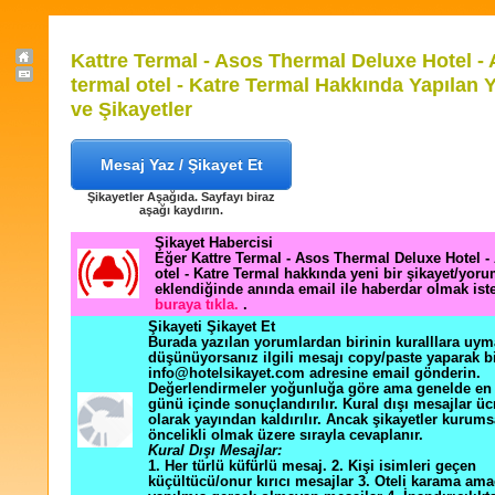
Kattre Termal - Asos Thermal Deluxe Hotel -
termal otel - Katre Termal Hakkında Yapılan 
ve Şikayetler
Mesaj Yaz / Şikayet Et
Şikayetler Aşağıda. Sayfayı biraz
aşağı kaydırın.
Şikayet Habercisi
Eğer Kattre Termal - Asos Thermal Deluxe Hotel -
otel - Katre Termal hakkında yeni bir şikayet/yor
eklendiğinde anında email ile haberdar olmak ist
buraya tıkla.
.
Şikayeti Şikayet Et
Burada yazılan yorumlardan birinin kuralllara uym
düşünüyorsanız ilgili mesajı copy/paste yaparak b
info@hotelsikayet.com adresine email gönderin.
Değerlendirmeler yoğunluğa göre ama genelde en f
günü içinde sonuçlandırılır. Kural dışı mesajlar üc
olarak yayından kaldırılır. Ancak şikayetler kurums
öncelikli olmak üzere sırayla cevaplanır.
Kural Dışı Mesajlar:
1. Her türlü küfürlü mesaj. 2. Kişi isimleri geçen
küçültücü/onur kırıcı mesajlar 3. Oteli karama ama