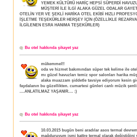
YEMEK KÜLTÜRÜ HARİÇ HEPSİ SÜPERDİ HAVUZU
MÜŞTERİ İLE İLGİ ALAKA GÜZEL ODALAR GAYE
OTELİN YER VE ŞEKLİ HARİKA OTEL EKİBİ HIZLI PROFESY
İŞLETME TEŞEKÜRLER HERŞEY İÇİN (ÖZELLİKLE REZARVA
İLGİLENEN ESRA HANIMA TEŞEKÜRLER)
Bu otel hakkında şikayet yaz
mükemmel!!
oda ve hizmet bakımından süper tek kelime ile ote
mı güzel havuzları temiz spor salonları harika müşt
alaka muazzam şiddetle tavsiye ediyorum kesin gi
faydalanın bu güzellikten. cumartesi günleri canlı müzik şenli
....ANLATILMAZ YAŞANIR.... :)
Bu otel hakkında şikayet yaz
10.03.2015 bugün beni aradılar asos termal devre
mağduruyum ismi kattre termal olarak değiştiğini 