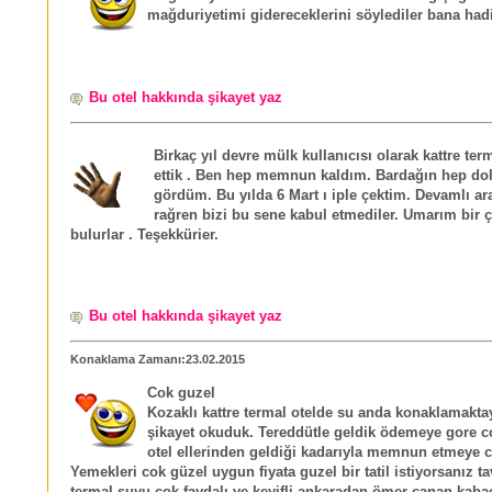
mağduriyetimi gidereceklerini söylediler bana hadi 
Bu otel hakkında şikayet yaz
Birkaç yıl devre mülk kullanıcısı olarak kattre term
ettik . Ben hep memnun kaldım. Bardağın hep dolu
gördüm. Bu yılda 6 Mart ı iple çektim. Devamlı 
rağren bizi bu sene kabul etmediler. Umarım bir
bulurlar . Teşekkürier.
Bu otel hakkında şikayet yaz
Konaklama Zamanı:23.02.2015
Cok guzel
Kozaklı kattre termal otelde su anda konaklamakta
şikayet okuduk. Tereddütle geldik ödemeye gore 
otel ellerinden geldiği kadarıyla memnun etmeye ca
Yemekleri cok güzel uygun fiyata guzel bir tatil istiyorsanız ta
termal suyu cok faydalı ve keyifli ankaradan ömer canan kaba