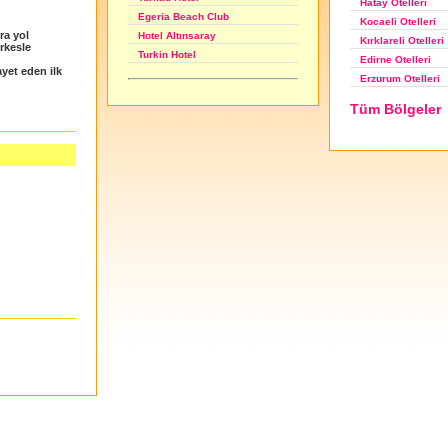
Hatay Otelleri
Egeria Beach Club
Kocaeli Otelleri
ra yol
Hotel Altınsaray
Kırklareli Otelleri
erkesle
Turkin Hotel
Edirne Otelleri
yet eden ilk
Erzurum Otelleri
Tüm Bölgeler