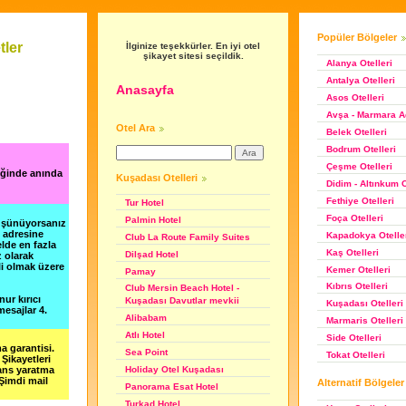
Popüler Bölgeler
tler
İlginize teşekkürler. En iyi otel
şikayet sitesi seçildik.
Alanya Otelleri
Antalya Otelleri
Anasayfa
Asos Otelleri
Avşa - Marmara Ad
Otel Ara
Belek Otelleri
Bodrum Otelleri
Çeşme Otelleri
iğinde anında
Kuşadası Otelleri
Didim - Altınkum O
Fethiye Otelleri
Tur Hotel
Foça Otelleri
Palmin Hotel
düşünüyorsanız
m adresine
Kapadokya Otelle
Club La Route Family Suites
lde en fazla
Kaş Otelleri
Dilşad Hotel
z olarak
li olmak üzere
Kemer Otelleri
Pamay
Kıbrıs Otelleri
Club Mersin Beach Hotel -
nur kırıcı
Kuşadası Davutlar mevkii
Kuşadası Otelleri
esajlar 4.
Alibabam
Marmaris Otelleri
Atlı Hotel
Side Otelleri
a garantisi.
Sea Point
Tokat Otelleri
Şikayetleri
şans yaratma
Holiday Otel Kuşadası
 Şimdi mail
Alternatif Bölgeler
Panorama Esat Hotel
Turkad Hotel