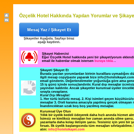
Özçelik Hotel Hakkında Yapılan Yorumlar ve Şikaye
Mesaj Yaz / Şikayet Et
Şikayetler Aşağıda. Sayfayı biraz
aşağı kaydırın.
Şikayet Habercisi
Eğer Özçelik Hotel hakkında yeni bir şikayet/yorum eklend
email ile haberdar olmak istersen
buraya tıkla.
.
Şikayeti Şikayet Et
Burada yazılan yorumlardan birinin kuralllara uymadığını 
ilgili mesajı copy/paste yaparak bize info@hotelsikayet.co
email gönderin. Değerlendirmeler yoğunluğa göre ama gene
15 iş günü içinde sonuçlandırılır. Kural dışı mesajlar ücretsi
yayından kaldırılır. Ancak şikayetler kurumsal üyeler öncelik
sırayla cevaplanır.
Kural Dışı Mesajlar:
1. Her türlü küfürlü mesaj. 2. Kişi isimleri geçen küçültücü/o
mesajlar 3. Oteli karama amacıyla yapılmış gerçek olmayan m
İnandırıcılıktan uzak boş boş yazılmış mesajlar.
Kurumsal Üye Olun
Yıllık bir üyelik bedeli ödeyerek daha hızlı anında hizmet alm
İsimsiz ve kimliksiz mesajları her zaman anında silme şansı. 
yazanlarla daha kolay iletişim şansı. Tesisiniz için yeni bir 
fırsatı. İlk üyelik başlangıcında tüm mesajları sıfırlayabilme.
atın:
info@hotelsikayet.com