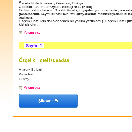
Özçelik Hotel
Konum:
,
Kuşadası
,
Turkiye
.
Gidenler Tarafından Oyladı
. Sonuç:
0
/
10
(Kötü)
Tatiliniz zehir olmasın. Özçelik Hotel için yapılan yorumlar tatile çıkacakla
gösterecektir. Keyifli bir tatil için tatil şikayetleriniz memnuniyetlerinizi h
paylaşın.
Özçelik Hotel için daha önceden bir yorum yazılmamış. Özçelik Hotel şika
kişi siz olun.
Yorum yaz
Sayfa: 1
Özçelik Hotel Kuşadası
Ataturk Bulvari
Kusadasi
Turkey
Yorum yaz
Şikayet Et