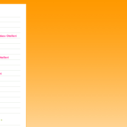
ası Otelleri
telleri
ri