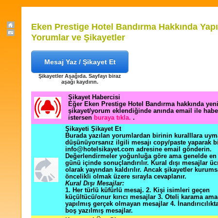
Eken Prestige Hotel Bandırma Hakkında Yapı
Yorumlar ve Şikayetler
Mesaj Yaz / Şikayet Et
Şikayetler Aşağıda. Sayfayı biraz
aşağı kaydırın.
Şikayet Habercisi
Eğer Eken Prestige Hotel Bandırma hakkında yeni
şikayet/yorum eklendiğinde anında email ile hab
istersen
buraya tıkla.
.
Şikayeti Şikayet Et
Burada yazılan yorumlardan birinin kuralllara uym
düşünüyorsanız ilgili mesajı copy/paste yaparak b
info@hotelsikayet.com adresine email gönderin.
Değerlendirmeler yoğunluğa göre ama genelde en f
günü içinde sonuçlandırılır. Kural dışı mesajlar üc
olarak yayından kaldırılır. Ancak şikayetler kurums
öncelikli olmak üzere sırayla cevaplanır.
Kural Dışı Mesajlar:
1. Her türlü küfürlü mesaj. 2. Kişi isimleri geçen
küçültücü/onur kırıcı mesajlar 3. Oteli karama ama
yapılmış gerçek olmayan mesajlar 4. İnandırıcılık
boş yazılmış mesajlar.