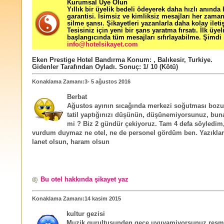
Kurumsal Üye Olun
Yıllık bir üyelik bedeli ödeyerek daha hızlı anında
garantisi. İsimsiz ve kimliksiz mesajları her zama
silme şansı. Şikayetleri yazanlarla daha kolay ileti
Tesisiniz için yeni bir şans yaratma fırsatı. İlk üyel
başlangıcında tüm mesajları sıfırlayabilme. Şimdi 
info@hotelsikayet.com
Eken Prestige Hotel Bandırma
Konum:
,
Balıkesir
,
Turkiye
.
Gidenler Tarafından Oyladı
. Sonuç:
1
/
10
(Kötü)
Konaklama Zamanı:3- 5 ağustos 2016
Berbat
Ağustos ayının sıcağında merkezi soğutması bozuk
tatil yaptığınızı düşünün, düşünemiyorsunuz, buna
mi ? Biz 2 gündür çekiyoruz. Tam 4 defa söyledim
vurdum duymaz ne otel, ne de personel gördüm ben. Yazıklar
lanet olsun, haram olsun
Bu otel hakkında şikayet yaz
Konaklama Zamanı:14 kasim 2015
kultur gezisi
Muzik gurultusunden gece uyuyamiyorsunuz,res