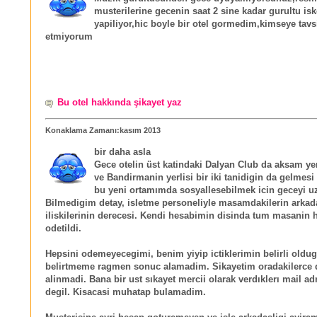
musterilerine gecenin saat 2 sine kadar gurultu is
yapiliyor,hic boyle bir otel gormedim,kimseye tavs
etmiyorum
Bu otel hakkında şikayet yaz
Konaklama Zamanı:kasım 2013
bir daha asla
Gece otelin üst katindaki Dalyan Club da aksam y
ve Bandirmanin yerlisi bir iki tanidigin da gelmesi
bu yeni ortamımda sosyallesebilmek icin geceyi uz
Bilmedigim detay, isletme personeliyle masamdakilerin arkad
iliskilerinin derecesi. Kendi hesabimin disinda tum masanin 
odetildi.
Hepsini odemeyecegimi, benim yiyip ictiklerimin belirli oldug
belirtmeme ragmen sonuc alamadim. Sikayetim oradakilerce d
alinmadi. Bana bir ust sıkayet mercii olarak verdıklerı mail ad
degil. Kisacasi muhatap bulamadim.