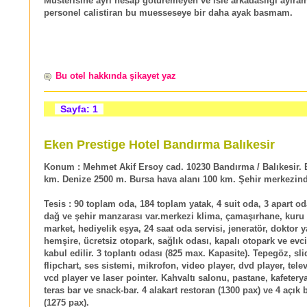
Musterisine ayri hesap goturemeyen ve isle arkadasligi ayira
personel calistiran bu muesseseye bir daha ayak basmam.
Bu otel hakkında şikayet yaz
Sayfa: 1
Eken Prestige Hotel Bandırma Balıkesir
Konum :
Mehmet Akif Ersoy cad. 10230 Bandırma / Balıkesir. 
km. Denize 2500 m. Bursa hava alanı 100 km. Şehir merkezind
Tesis :
90 toplam oda, 184 toplam yatak, 4 suit oda, 3 apart od
dağ ve şehir manzarası var.merkezi klima, çamaşırhane, kuru
market, hediyelik eşya, 24 saat oda servisi, jeneratör, doktor 
hemşire, ücretsiz otopark, sağlık odası, kapalı otopark ve evc
kabul edilir. 3 toplantı odası (825 max. Kapasite). Tepegöz, sli
flipchart, ses sistemi, mikrofon, video player, dvd player, tele
vcd player ve laser pointer. Kahvaltı salonu, pastane, kafetery
teras bar ve snack-bar. 4 alakart restoran (1300 pax) ve 4 açık 
(1275 pax).