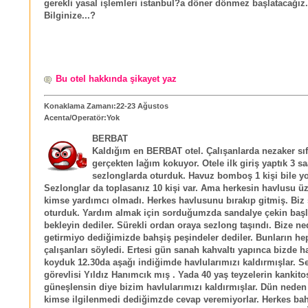
gerekli yasal işlemleri istanbul?a döner dönmez başlatacağız.
Bilginize...?
Bu otel hakkında şikayet yaz
Konaklama Zamanı:22-23 Ağustos
Acenta/Operatör:Yok
BERBAT
Kaldığım en BERBAT otel. Çalışanlarda nezaker sıfı
gerçekten lağım kokuyor. Otele ilk giriş yaptık 3 sa
sezlonglarda oturduk. Havuz bomboş 1 kişi bile yo
Sezlonglar da toplasanız 10 kişi var. Ama herkesin havlusu üz
kimse yardımcı olmadı. Herkes havlusunu bırakıp gitmiş. Biz
oturduk. Yardım almak için sorduğumzda sandalye çekin başl
bekleyin dediler. Sürekli ordan oraya sezlong taşındı. Bize n
getirmiyo dediğimizde bahşiş peşindeler dediler. Bunların he
çalışanları söyledi. Ertesi gün sanah kahvaltı yapınca bizde
koyduk 12.30da aşağı indiğimde havlularımızı kaldırmışlar. S
görevlisi Yıldız Hanımcık mış . Yada 40 yaş teyzelerin kankito
güneşlensin diye bizim havlularımızı kaldırmışlar. Dün neden
kimse ilgilenmedi dediğimzde cevap veremiyorlar. Herkes ba