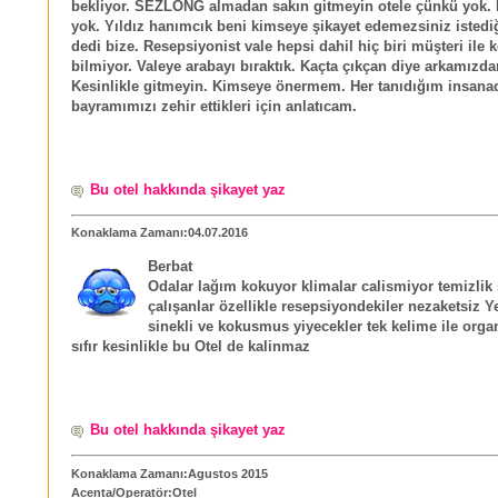
bekliyor. SEZLONG almadan sakın gitmeyin otele çünkü yok. İ
yok. Yıldız hanımcık beni kimseye şikayet edemezsiniz istediğ
dedi bize. Resepsiyonist vale hepsi dahil hiç biri müşteri ile
bilmiyor. Valeye arabayı bıraktık. Kaçta çıkçan diye arkamızda
Kesinlikle gitmeyin. Kimseye önermem. Her tanıdığım insana
bayramımızı zehir ettikleri için anlatıcam.
Bu otel hakkında şikayet yaz
Konaklama Zamanı:04.07.2016
Berbat
Odalar lağım kokuyor klimalar calismiyor temizlik s
çalışanlar özellikle resepsiyondekiler nezaketsiz
sinekli ve kokusmus yiyecekler tek kelime ile org
sıfır kesinlikle bu Otel de kalinmaz
Bu otel hakkında şikayet yaz
Konaklama Zamanı:Agustos 2015
Acenta/Operatör:Otel