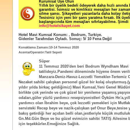
Kurumsal Üye Olun
Yıllık bir üyelik bedeli ödeyerek daha hızlı anında
garantisi. İsimsiz ve kimliksiz mesajları her zama
silme şansı. Şikayetleri yazanlarla daha kolay ileti
Tesisiniz için yeni bir şans yaratma fırsatı. İlk üyel
başlangıcında tüm mesajları sıfırlayabilme. Şimdi 
info@hotelsikayet.com
Hotel Mavi Kumsal
Konum:
,
Bodrum
,
Turkiye
.
Gidenler Tarafından Oyladı
. Sonuç:
5
/
10
Fena Değil
Konaklama Zamanı:10-14 Temmuz 2020
Acenta/Operatör:Tatil Sepeti
Süper
11 Temmuz 2020'den beri Bodrum Wyndham Mavi
tatilideyiz.Pandemi döneminde hijyene önem veril
Manzara-Deniz-Havuz-Lezzetli Yemekler-Tertemiz O
Nezaket sahibi çalışkan personel güzel bir kolaj oluşturmuş.(
yıldır yılda birkaç geldiğimiz) Mavi Kumsal,Yeni Genel Müdü
birlikte çok yerinde ve çok güzel bir yenileme yaşamış,yaşıyo
odaları,güler yüzlü yardımcı resepsiyonistleri Öyküm Hn'a,yıl
yardımcı olan İbrahim beye, çok lezzetli yemekleri için Mutfak
servisteki Recep beye ve nazik-çalışkan şef Onur Beye,tesise y
bakış getirdiği her açıdan belli olan,jestleriyle küçük mutlulu
Gn.Md.Gün Beye ve bu güzel evimizin sahibi TATIŞ Ailesine bu
için teşekkürler.Emeğinize Sağlık.