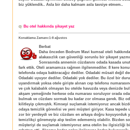
biz yüklendik.. Asla bir daha kalmam asla tavsiye etmem..
Bu otel hakkında şikayet yaz
Konaklama Zamanı:1-8 ağustos
Berbat
Daha önceden Bodrum Mavi kumsal oteli hakkında i
alakasızlık can güvenliği sorunlu bir şikayet yazm
Sonrasında annemin cüzdanını odada kasada un
fark ettik. Oteli aramamıza rağmen ilgilenmediler. 8 kere konu
telefonda odaya baktıracağız dediler. Odadaki müsait değil ded
Odadaki uyuyor dediler. Odadaki yok dediler. Bu özel bir du
uyandırmak yoksa otele girişte alınan cep telefonu numarası
ve çok kalabalık olmayan bu otelde havuzda veya denizde bu
akşam yemeğinde herkese oda numarası soruluyor orada odada
bulmak ve cüzdanı sormak bu kadar zor olmasa gerek. Biz o
kilitleyip çıkmıştık. Kimseyi suçlamak istemiyoruz ancak biz
odaya temizlik görevlisi ve yeni müşteri giriyor. Kasa tepede 
zor bir yerdeydi ve biz cüzdanı en arkaya doğru koyuyorduk y
temizlikçi göremeyip alıp teslim edememiş olabilir. Bizden s
müşteriyi de suçlamak istemiyoruz ama otelin bu ilgisizliği bi