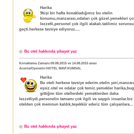
Harika
9kişi bir hafta konakladığımız bu otelin
konumu,manzarası,odaları çok güzel.yemekleri ço
lezzetli,personel çok ilgili alakalı.tatilimiz soruns
geçti.herkese tavsiye ediyoruz....
Bu otel hakkında şikayet yaz
Konaklama Zamanı:09.08.2015 ve 14.08.2015 arası
Acenta/Operatör:HOTEL MAVİ KUMSAL
Harika
Bu oteli herkese tavsiye ederim.otelin yeri,manzar
eşsiz.otel ve odalar çok temiz.yemekler harika,bu
gittiğim tüm otellerdeki yemeklerden daha
lezzetliydi.personelin tamamı çok ilgili ve saygılı insanlar.biz
otelden çok memnun kaldık,teşekkür ederiz tüm çalışanlara...
Bu otel hakkında şikayet yaz