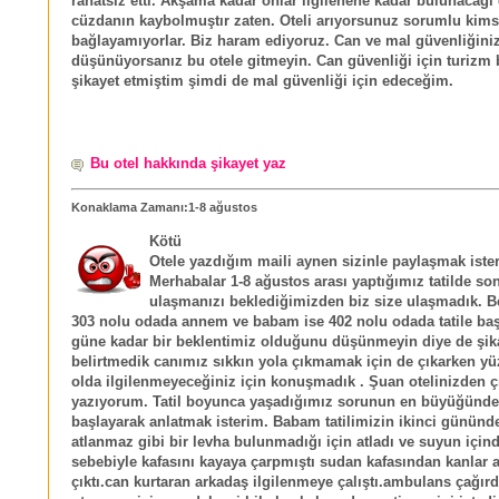
rahatsız etti. Akşama kadar onlar ilgilenene kadar bulunacağı
cüzdanın kaybolmuştır zaten. Oteli arıyorsunuz sorumlu kims
bağlayamıyorlar. Biz haram ediyoruz. Can ve mal güvenliğiniz
düşünüyorsanız bu otele gitmeyin. Can güvenliği için turizm 
şikayet etmiştim şimdi de mal güvenliği için edeceğim.
Bu otel hakkında şikayet yaz
Konaklama Zamanı:1-8 ağustos
Kötü
Otele yazdığım maili aynen sizinle paylaşmak iste
Merhabalar 1-8 ağustos arası yaptığımız tatilde so
ulaşmanızı beklediğimizden biz size ulaşmadık. B
303 nolu odada annem ve babam ise 402 nolu odada tatile ba
güne kadar bir beklentimiz olduğunu düşünmeyin diye de şik
belirtmedik canımız sıkkın yola çıkmamak için de çıkarken yü
olda ilgilenmeyeceğiniz için konuşmadık . Şuan otelinizden ç
yazıyorum. Tatil boyunca yaşadığımız sorunun en büyüğünd
başlayarak anlatmak isterim. Babam tatilimizin ikinci gününd
atlanmaz gibi bir levha bulunmadığı için atladı ve suyun içind
sebebiyle kafasını kayaya çarpmıştı sudan kafasından kanlar 
çıktı.can kurtaran arkadaş ilgilenmeye çalıştı.ambulans çağır