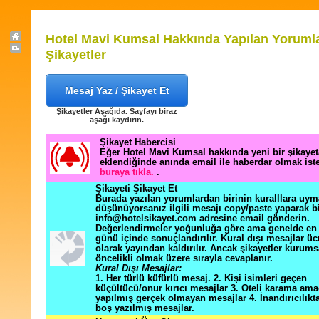
Hotel Mavi Kumsal Hakkında Yapılan Yoruml
Şikayetler
Mesaj Yaz / Şikayet Et
Şikayetler Aşağıda. Sayfayı biraz
aşağı kaydırın.
Şikayet Habercisi
Eğer Hotel Mavi Kumsal hakkında yeni bir şikaye
eklendiğinde anında email ile haberdar olmak ist
buraya tıkla.
.
Şikayeti Şikayet Et
Burada yazılan yorumlardan birinin kuralllara uym
düşünüyorsanız ilgili mesajı copy/paste yaparak b
info@hotelsikayet.com adresine email gönderin.
Değerlendirmeler yoğunluğa göre ama genelde en f
günü içinde sonuçlandırılır. Kural dışı mesajlar üc
olarak yayından kaldırılır. Ancak şikayetler kurums
öncelikli olmak üzere sırayla cevaplanır.
Kural Dışı Mesajlar:
1. Her türlü küfürlü mesaj. 2. Kişi isimleri geçen
küçültücü/onur kırıcı mesajlar 3. Oteli karama ama
yapılmış gerçek olmayan mesajlar 4. İnandırıcılık
boş yazılmış mesajlar.