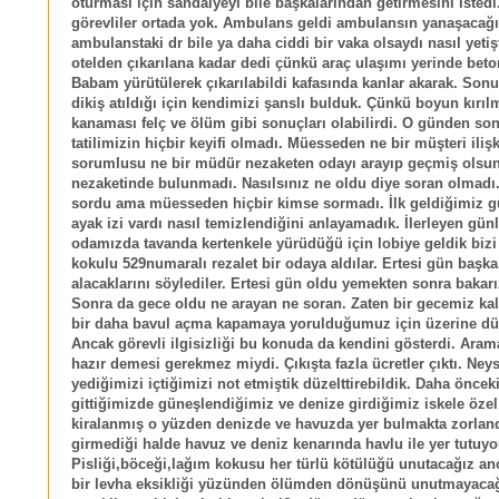
oturması için sandalyeyi bile başkalarından getirmesini istedi
görevliler ortada yok. Ambulans geldi ambulansın yanaşacağı
ambulanstaki dr bile ya daha ciddi bir vaka olsaydı nasıl yetişt
otelden çıkarılana kadar dedi çünkü araç ulaşımı yerinde beto
Babam yürütülerek çıkarılabildi kafasında kanlar akarak. Sonu
dikiş atıldığı için kendimizi şanslı bulduk. Çünkü boyun kırıl
kanaması felç ve ölüm gibi sonuçları olabilirdi. O günden so
tatilimizin hiçbir keyifi olmadı. Müesseden ne bir müşteri ilişk
sorumlusu ne bir müdür nezaketen odayı arayıp geçmiş olsu
nezaketinde bulunmadı. Nasılsınız ne oldu diye soran olmadı.
sordu ama müesseden hiçbir kimse sormadı. İlk geldiğimiz g
ayak izi vardı nasıl temizlendiğini anlayamadık. İlerleyen gün
odamızda tavanda kertenkele yürüdüğü için lobiye geldik bizi
kokulu 529numaralı rezalet bir odaya aldılar. Ertesi gün başk
alacaklarını söylediler. Ertesi gün oldu yemekten sonra bakarı
Sonra da gece oldu ne arayan ne soran. Zaten bir gecemiz kald
bir daha bavul açma kapamaya yorulduğumuz için üzerine d
Ancak görevli ilgisizliği bu konuda da kendini gösterdi. Aram
hazır demesi gerekmez miydi. Çıkışta fazla ücretler çıktı. Neys
yediğimizi içtiğimizi not etmiştik düzelttirebildik. Daha öncek
gittiğimizde güneşlendiğimiz ve denize girdiğimiz iskele özel
kiralanmış o yüzden denizde ve havuzda yer bulmakta zorland
girmediği halde havuz ve deniz kenarında havlu ile yer tutuyor
Pisliği,böceği,lağım kokusu her türlü kötülüğü unutacağız a
bir levha eksikliği yüzünden ölümden dönüşünü unutmayacağ