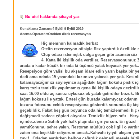
Bu otel hakkında şikayet yaz
Konaklama Zamanı:4 Eylül 9 Eylül 2019
Acenta/Operatör:Otelden direk rezervasyon
Hiç memnun kalmadık berbat
Otelin rezervasyon ofisiyle Rez yaptırdık özellikle
Clüp odası istemiştik dalga geçer gibi asansörsüz
4. Katta iki kişilik oda verdiler. Rezervasyonumuz 3 
arada o kadar küçük bir oda ki üçüncü yatak koyacak yer yok.
Resepsiyon göre valisi bu akşam idare edin yarın başka bir yer
dedi ama odada 15 yaşındaki kızımıza yatacak yer yok. Kesinl
kalamayacağımızı söyleyince aşağıdaki lağım kokulu pislik iç
karış tozlu temizlik yapılmamış gene iki kişilik odaya geçirdil
saat 16.00 oldu aç susuz uykusuz.ek yatak getirdiler bozuk. B
lağım kokusu ile yattık. Ertesi gün burada kalamıycaz odanın 
tozunu fotosunu çektik resepsiyona gösterdik sonunda üç kiş
geçebildik. Fakat beş gün boyunca oda hiç temizlenmedi hiç 
değişmedi sadece çöpleri alıyorlar. Temizlik hijyen sıfır.. Hery
içinde..denize Sahili yok halk plajından giriyorsun. En güzel
yamıKonumu şehre yakın. Restoran müdürü çok ilgili o yardı
zaten ona teşekkür ediyorum ancak..Kahvaltı iyiydi akşam ye
zayıf.. Odadan ayrılırken belboy çağırdık gelmedi mesela bütü