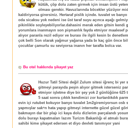
kütük, çöp dolu zaten girmek için insan üstü yeten
olması gerekir. Havuzlarında böcekler yüzüyor mi
kaldiriyorsa girersiniz. Hertaraf pislik içinde. tuvalet ve bany
oda sicaksu yok nedeni ise üst taraf suyu açınca aşağı gelm
pikinlikle soyleyebiliyorlar.dahasini merak eden gitsin kendi 
yorumlara inanmayın son pişmanlık fayda etmiyor maalesef p
alıyor paranla rezil ediyor ve burası ile ilgili kesin bı denetl
çok belli Son olarak yağmur yağarsa yada bı kaç gün önce bi
çocuklar çamurlu su seviyorsa inanın her tarafta bolca var.
Bu otel hakkında şikayet yaz
Huzur Tatil Sitesi değil Zulum sitesi iğrenç bi yer 
gitmeyi parayıda peşin alıyor gitmek isterseniz pa
etmiyor işletme diye bir şey yok 2 günlüğüne 625 t
5 saat sonra çıktık kendimizi zor kurtardıkdık par
evin içi rutubet kokuyor banyo tuvalet 1m2giremiyorsun osb 
yapmışlar sak⁸n hata yapıp gitmeyi internette güzel güzel g
bakmayın dar bir plajı ici kaya dolu dizlerim parçalandı yosu
dolu burayı kapatmaları lazım Turizm Bakanlığı el atmalı bura
sahibi kime şikayet edersen et diyo devleti tanımıyor yani