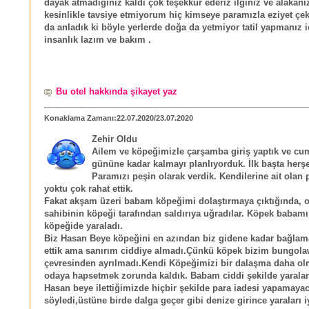
dayak atmadığınız kaldı çok teşekkür ederiz ilginiz ve alakanız
kesinlikle tavsiye etmiyorum hiç kimseye paramızla eziyet çe
da anladık ki böyle yerlerde doğa da yetmiyor tatil yapmanız i
insanlık lazım ve bakım .
Bu otel hakkında şikayet yaz
Konaklama Zamanı:22.07.2020/23.07.2020
Zehir Oldu
Ailem ve köpeğimizle çarşamba giriş yaptık ve cu
gününe kadar kalmayı planlıyorduk. İlk başta herşe
Paramızı peşin olarak verdik. Kendilerine ait olan 
yoktu çok rahat ettik.
Fakat akşam üzeri babam köpeğimi dolaştırmaya çıktığında, o
sahibinin köpeği tarafından saldırıya uğradılar. Köpek babamı 
köpeğide yaraladı.
Biz Hasan Beye köpeğini en azından biz gidene kadar bağlama
ettik ama sanırım ciddiye almadı.Çünkü köpek bizim bung
çevresinden ayrılmadı.Kendi Köpeğimizi bir dalaşma daha ol
odaya hapsetmek zorunda kaldık. Babam ciddi şekilde yaral
Hasan beye ilettiğimizde hiçbir şekilde para iadesi yapamaya
söyledi,üstüne birde dalga geçer gibi denize girince yaraları iy