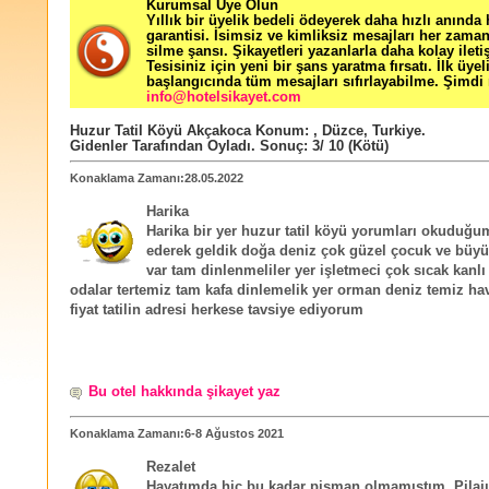
Kurumsal Üye Olun
Yıllık bir üyelik bedeli ödeyerek daha hızlı anında
garantisi. İsimsiz ve kimliksiz mesajları her zama
silme şansı. Şikayetleri yazanlarla daha kolay ileti
Tesisiniz için yeni bir şans yaratma fırsatı. İlk üyel
başlangıcında tüm mesajları sıfırlayabilme. Şimdi 
info@hotelsikayet.com
Huzur Tatil Köyü Akçakoca
Konum:
,
Düzce
,
Turkiye
.
Gidenler Tarafından Oyladı
. Sonuç:
3
/
10
(Kötü)
Konaklama Zamanı:28.05.2022
Harika
Harika bir yer huzur tatil köyü yorumları okuduğu
ederek geldik doğa deniz çok güzel çocuk ve büy
var tam dinlenmeliler yer işletmeci çok sıcak kanlı 
odalar tertemiz tam kafa dinlemelik yer orman deniz temiz h
fiyat tatilin adresi herkese tavsiye ediyorum
Bu otel hakkında şikayet yaz
Konaklama Zamanı:6-8 Ağustos 2021
Rezalet
Hayatımda hiç bu kadar pişman olmamıştım. Pilaj