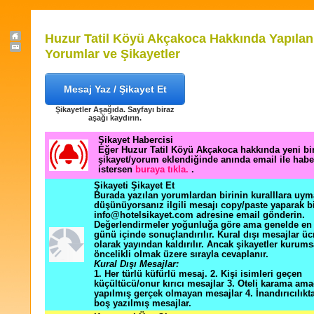
Huzur Tatil Köyü Akçakoca Hakkında Yapılan
Yorumlar ve Şikayetler
Mesaj Yaz / Şikayet Et
Şikayetler Aşağıda. Sayfayı biraz
aşağı kaydırın.
Şikayet Habercisi
Eğer Huzur Tatil Köyü Akçakoca hakkında yeni bi
şikayet/yorum eklendiğinde anında email ile hab
istersen
buraya tıkla.
.
Şikayeti Şikayet Et
Burada yazılan yorumlardan birinin kuralllara uym
düşünüyorsanız ilgili mesajı copy/paste yaparak b
info@hotelsikayet.com adresine email gönderin.
Değerlendirmeler yoğunluğa göre ama genelde en f
günü içinde sonuçlandırılır. Kural dışı mesajlar üc
olarak yayından kaldırılır. Ancak şikayetler kurums
öncelikli olmak üzere sırayla cevaplanır.
Kural Dışı Mesajlar:
1. Her türlü küfürlü mesaj. 2. Kişi isimleri geçen
küçültücü/onur kırıcı mesajlar 3. Oteli karama ama
yapılmış gerçek olmayan mesajlar 4. İnandırıcılık
boş yazılmış mesajlar.