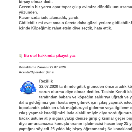
birşey olmaz dedi.
Gecenin bir yarısı apar topar çıkıp evimize döndük umursamaz
yüzünden.
Paramızıda iade alamadık, yandı.
Gidilebilir mi evet ama o ücrete daha güzel yerlere gidilebilir.
içinde Köpeğimiz rahat etsin diye seçtik, hata ettik.
Bu otel hakkında şikayet yaz
Konaklama Zamanı:22.07.2020
Acenta/Operatör:Şahsi
Rezillik
22.07.2020 tarihinde gittik gitmeden önce aradık k
sorun olurmu diye olmaz dediler. Tesisin Kendi kö
tarafından babam ve köpeğim saldırıya uğradı ve y
daha geldiğimiz gün hastaneye gitmek için çıkış yapmak iste
toparlandık çıktık en ufak mağduruyet giderme veya ilgilenm
çıkış yapmak istediğimizi iade alabilirmiyiz diye sorduğumu
bacak üstüne atıp sigara yakıp denize girip çıksınlar geçer b
diye umursamazca konuştu oranın işletmecisi hasan bey 25 yıl
yaptığını söyledi 25 yılda hiç bişey öğrenmemiş Ne konaklanıl