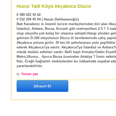
Huzur Tatil Köyü Akçakoca Düzce
0 380 622 42 62
0 532 294 45 04 ( Hasan Delihasanoğlu)
Batı Karadeniz in önemli turizm merkezlerinden biri alan Akç
İstanbul, Ankara, Bursa, Kocaeli gibi metropollere 2.5 ? 3 saat
olup otoyolla çok kolay bir ulaşıma sahiptir.Hangi yönden gel
gelinsin D.100 otoyolunun Düzce ili turnikelerinde çıkış yapıl
Akçakoca yoluna girilir. 35 km.lik şehirlerarası yolu yeşillikler
ederek Akçakoca?ya varılır. Akçakoca?ya İstanbul ve Ankara?
olarak otobüs seferleri vardır. Belli başlı firmalar:Üstün Erçeli
Metro,Ulusoy... Ayrıca Bursa üzerinden Antalya ? İzmir seferl
Kdz. Ereğli bağlantılı otobüslerden bu istikamette seyahat ed
yararlanabilirler.
Yorum yaz
Şikayet Et