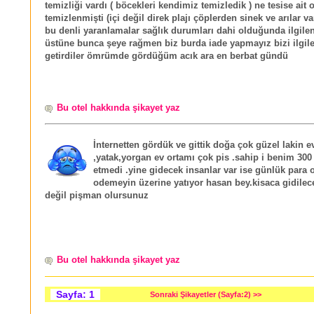
temizliği vardı ( böcekleri kendimiz temizledik ) ne tesise ait o
temizlenmişti (içi değil direk plajı çöplerden sinek ve arılar va
bu denli yaranlamalar sağlık durumları dahi olduğunda ilgile
üstüne bunca şeye rağmen biz burda iade yapmayız bizi ilgi
getirdiler ömrümde gördüğüm acık ara en berbat gündü
Bu otel hakkında şikayet yaz
İnternetten gördük ve gittik doğa çok güzel lakin e
,yatak,yorgan ev ortamı çok pis .sahip i benim 300
etmedi .yine gidecek insanlar var ise günlük para 
odemeyin üzerine yatıyor hasan bey.kisaca gidilece
değil pişman olursunuz
Bu otel hakkında şikayet yaz
Sayfa: 1
Sonraki Şikayetler (Sayfa:2) >>