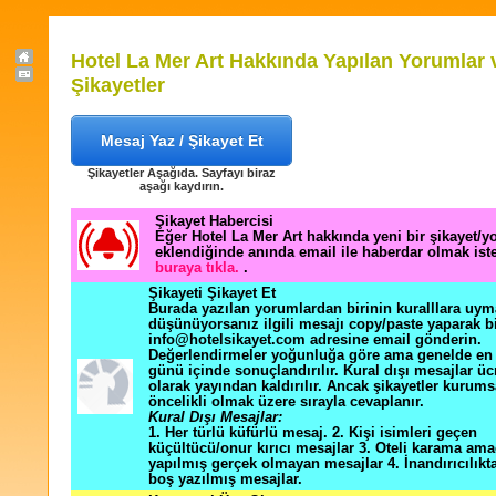
Hotel La Mer Art Hakkında Yapılan Yorumlar 
Şikayetler
Mesaj Yaz / Şikayet Et
Şikayetler Aşağıda. Sayfayı biraz
aşağı kaydırın.
Şikayet Habercisi
Eğer Hotel La Mer Art hakkında yeni bir şikayet/
eklendiğinde anında email ile haberdar olmak ist
buraya tıkla.
.
Şikayeti Şikayet Et
Burada yazılan yorumlardan birinin kuralllara uym
düşünüyorsanız ilgili mesajı copy/paste yaparak b
info@hotelsikayet.com adresine email gönderin.
Değerlendirmeler yoğunluğa göre ama genelde en f
günü içinde sonuçlandırılır. Kural dışı mesajlar üc
olarak yayından kaldırılır. Ancak şikayetler kurums
öncelikli olmak üzere sırayla cevaplanır.
Kural Dışı Mesajlar:
1. Her türlü küfürlü mesaj. 2. Kişi isimleri geçen
küçültücü/onur kırıcı mesajlar 3. Oteli karama ama
yapılmış gerçek olmayan mesajlar 4. İnandırıcılık
boş yazılmış mesajlar.