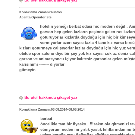
Bu otel hakkında şikayet yaz
Konaklama Zamanı:austos
Acenta/Operatör:ets
hotelin yemeği berbat odası hıc modern değil . A
garson hep gelen kızların peşinde gelen rus kızları
goturuyorlar kızlarda doyduğu için hiç bir kimsey
vermiyorlar azerı sayısı fazla 4 tane kız varsa bırsü
kızları goturmeye calışıyorlar kızlar doyduğu için hiç yuz ver
otelde spor salonu diye bir şey yok kız sayısı cok az deniz calk
garson ve animasyoncu içiyor kalıtesiz garsonlar gelen müşter
karısınımı -------- diyorlar
gitmeyin
Bu otel hakkında şikayet yaz
Konaklama Zamanı:03.08.2014-08.08.2014
berbat
öncelikle tam bir fiyasko...!!!sakın ola gitmenizi ta
etmiyorum neden mi yırtık yastık kılıflarından mı
yoksa hergün aynı önümüze sürülen yemeklerden