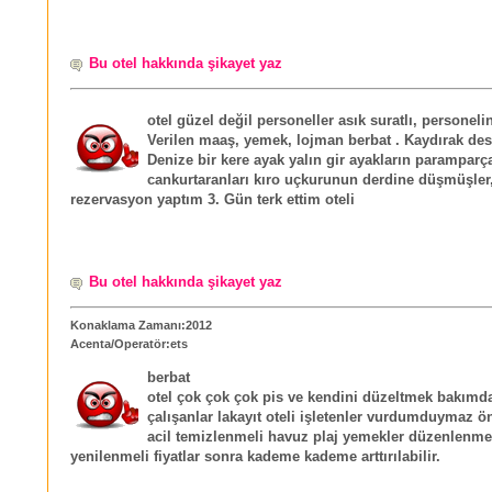
Bu otel hakkında şikayet yaz
otel güzel değil personeller asık suratlı, personeli
Verilen maaş, yemek, lojman berbat . Kaydırak de
Denize bir kere ayak yalın gir ayakların paramparça
cankurtaranları kıro uçkurunun derdine düşmüşler,
rezervasyon yaptım 3. Gün terk ettim oteli
Bu otel hakkında şikayet yaz
Konaklama Zamanı:2012
Acenta/Operatör:ets
berbat
otel çok çok çok pis ve kendini düzeltmek bakımd
çalışanlar lakayıt oteli işletenler vurdumduymaz ö
acil temizlenmeli havuz plaj yemekler düzenlenmel
yenilenmeli fiyatlar sonra kademe kademe arttırılabilir.