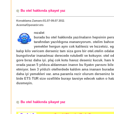
Bu otel hakkında şikayet yaz
Konaklama Zamanı:01.07-09.07 2011
Acenta/Operatör:ets
rezalet
burada bu otel hakkında yazılnaların hepsinin per
tarafından yazıldıgına ınananıyorum. otelim bahce
yemekler hergun aynı cok kalitesiz ve lezzetsiz. eg
kalıp kilo vericem derseniz tam siza gore bir otel.otelin odalar
bungolovlar inanaılmaz derecede rutubetli ve kokuyor. otel od
gore bıraz daha iyi. plaj cok kotu havuz deseniz kucuk. hanı k
orada yazan 5 yıldıza aldanmaın inanın bu fiyatın yarısını bile
etmiyor. ben 3 yıldızlı otellerdede kaldım ama inanaın buradan
daha iyi yemekleri var. ama paramla rezir olurum derseninz b
bide ETS TUR size ozellikle burayı tavsiye edecek sakın o hat
dusmeyin.
Bu otel hakkında şikayet yaz