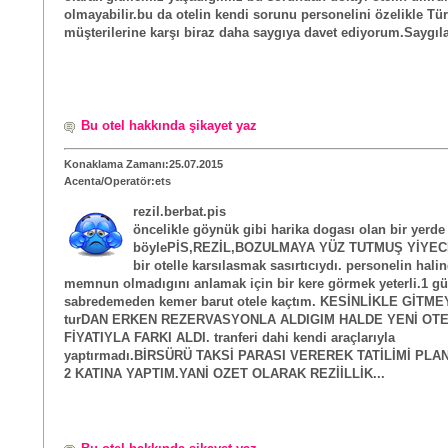
olmayabilir.bu da otelin kendi sorunu personelini özelikle Tü
müşterilerine karşı biraz daha saygıya davet ediyorum.Saygılar
Bu otel hakkında şikayet yaz
Konaklama Zamanı:25.07.2015
Acenta/Operatör:ets
rezil.berbat.pis
öncelikle göynük gibi harika dogası olan bir yerde
böylePİS,REZİL,BOZULMAYA YÜZ TUTMUŞ YİYEC
bir otelle karsılasmak sasırtıcıydı. personelin hali
memnun olmadıgını anlamak için bir kere görmek yeterli.1 gü
sabredemeden kemer barut otele kaçtım. KESİNLİKLE GİTMEY
turDAN ERKEN REZERVASYONLA ALDIGIM HALDE YENİ OT
FİYATIYLA FARKI ALDI. tranferi dahi kendi araçlarıyla
yaptırmadı.BİRSÜRÜ TAKSİ PARASI VEREREK TATİLİMİ PLA
2 KATINA YAPTIM.YANİ OZET OLARAK REZİİLLİK...