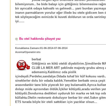
bilemiyorum.. he bide balayı için gittiğimiz bilenmesine rağ
bir ayrıcalık odaya kahvaltı vs gelmedi... yani burdan yazmay
inanın parmaklarım yorulur eğer illede bu otele gidicem ben 
tek söyleyeceğim evinizde ki kuveti doldurun ve orda serinle
iyi......
Bu otel hakkında şikayet yaz
Konaklama Zamanı:01-06-2014-07-06-2014
Acenta/Operatör:ets
berbat
Gittiğimiz en kötü oteldi diyebilirim.Şimdilerde
CLUB LA MER ART şeklinde majesty grubu almış
edememiş.Kaldımız oda pislik
içindeydi.Perdeler,sandalye.Odada tuhaf bir küf kokusu vardı.A
sineklerler dolu bir odada kaldık.Yemekler berbattı onca çeşit
arasındanbir tane bile yiyecek bir şey bulamadık.Ayrıca kulla
dolayı mide ayrısından öldük.İçkiler kötüydü,arada verilen ye
kötüydü.Dondurma dedikleri uyduruk bir marka ve tek top od
küllahta.Otelin restorantı dokuluyor berbar bir otel.Sakın git
ETS turada böyle bir oteli sattıkları için yazıklar olsun...