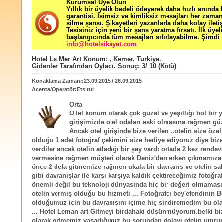
Kurumsal Üye Olun
Yıllık bir üyelik bedeli ödeyerek daha hızlı anında
garantisi. İsimsiz ve kimliksiz mesajları her zama
silme şansı. Şikayetleri yazanlarla daha kolay ileti
Tesisiniz için yeni bir şans yaratma fırsatı. İlk üyel
başlangıcında tüm mesajları sıfırlayabilme. Şimdi 
info@hotelsikayet.com
Hotel La Mer Art
Konum:
,
Kemer
,
Turkiye
.
Gidenler Tarafından Oyladı
. Sonuç:
3
/
10
(Kötü)
Konaklama Zamanı:23.09.2015 / 26.09.2015
Acenta/Operatör:Ets tur
Orta
OTel konum olarak çok güzel ve yeşilliği bol bir y
girişimizde otel odaları eski olmasına rağmen güze
Ancak otel girişinde bize verilen ..otelin size öze
olduğu 1 adet fotoğraf çekimini size hediye ediyoruz diye bize
verdiler ancak otelin atladığı bir şey vardı ortada 2 kez rende
vermesine rağmen müşteri olarak Deniz'den erken çıkmamıza
önce 2 defa gitmemize rağmen ukala bir davranış ve otelin sa
gibi davranışlar ile karşı karşıya kaldık çektireceğimiz fotoğra
önemli değil bu teknoloji dünyasında hiç bir değeri olmama
otelin vermiş olduğu bu hizmeti ... Fotoğrafçı bey'efendinin B
olduğumuz için bu davranışını içime hiç sindiremedim bu ol
... Hotel Leman art Gitmeyi birdahaki düşünmüyorum.belki bi
olarak gitmemiz yaşadığımız bu sorundan dolayı otelin umru