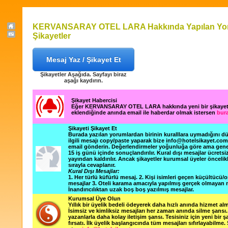
KERVANSARAY OTEL LARA Hakkında Yapılan Yor
Şikayetler
Mesaj Yaz / Şikayet Et
Şikayetler Aşağıda. Sayfayı biraz
aşağı kaydırın.
Şikayet Habercisi
Eğer KERVANSARAY OTEL LARA hakkında yeni bir şikaye
eklendiğinde anında email ile haberdar olmak istersen
bura
Şikayeti Şikayet Et
Burada yazılan yorumlardan birinin kuralllara uymadığını 
ilgili mesajı copy/paste yaparak bize info@hotelsikayet.co
email gönderin. Değerlendirmeler yoğunluğa göre ama gene
15 iş günü içinde sonuçlandırılır. Kural dışı mesajlar ücretsi
yayından kaldırılır. Ancak şikayetler kurumsal üyeler öncelik
sırayla cevaplanır.
Kural Dışı Mesajlar:
1. Her türlü küfürlü mesaj. 2. Kişi isimleri geçen küçültücü/o
mesajlar 3. Oteli karama amacıyla yapılmış gerçek olmayan m
İnandırıcılıktan uzak boş boş yazılmış mesajlar.
Kurumsal Üye Olun
Yıllık bir üyelik bedeli ödeyerek daha hızlı anında hizmet alm
İsimsiz ve kimliksiz mesajları her zaman anında silme şansı. 
yazanlarla daha kolay iletişim şansı. Tesisiniz için yeni bir 
fırsatı. İlk üyelik başlangıcında tüm mesajları sıfırlayabilme.