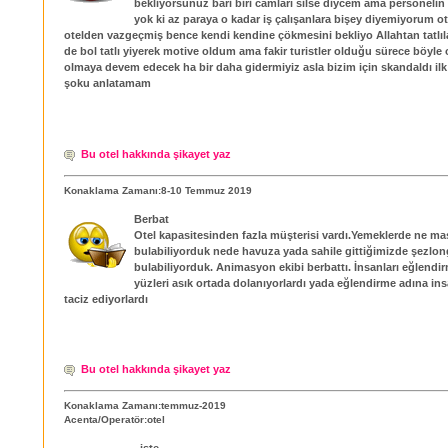
bekliyorsunuz bari biri camları silse diycem ama personeli
yok ki az paraya o kadar iş çalışanlara bişey diyemiyorum ot
otelden vazgeçmiş bence kendi kendine çökmesini bekliyo Allahtan tatlıl
de bol tatlı yiyerek motive oldum ama fakir turistler olduğu sürece böyle o
olmaya devem edecek ha bir daha gidermiyiz asla bizim için skandaldı il
şoku anlatamam
Bu otel hakkında şikayet yaz
Konaklama Zamanı:8-10 Temmuz 2019
Berbat
Otel kapasitesinden fazla müşterisi vardı.Yemeklerde ne ma
bulabiliyorduk nede havuza yada sahile gittiğimizde şezlon
bulabiliyorduk. Animasyon ekibi berbattı. İnsanları eğlendi
yüzleri asık ortada dolanıyorlardı yada eğlendirme adına in
taciz ediyorlardı
Bu otel hakkında şikayet yaz
Konaklama Zamanı:temmuz-2019
Acenta/Operatör:otel
işte