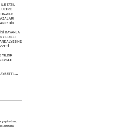
İLE TATİL
L ULTRE
TIK.AİLE
BAZALARI
LANIR BİR
İSİ BAYANLA
 YILDIZLI
SANDALYESİNE
EZZETİ
 YILDIR
 ZEVKLE
BETTİ.....
 yaptırdım.
ece annem