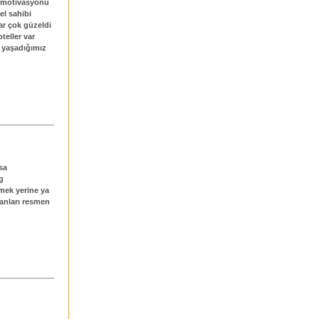
n motivasyonu
el sahibi
ar çok güzeldi
teller var
k yaşadığımız
sa
g
rmek yerine ya
sanları resmen