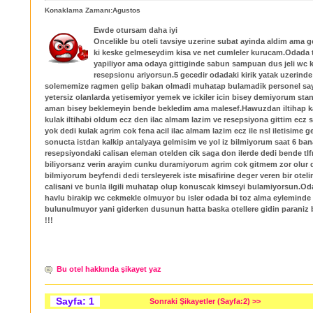
Konaklama Zamanı:Agustos
Ewde otursam daha iyi
Oncelikle bu oteli tavsiye uzerine subat ayinda aldim ama
ki keske gelmeseydim kisa ve net cumleler kurucam.Odada 
yapiliyor ama odaya gittiginde sabun sampuan dus jeli wc k
resepsionu ariyorsun.5 gecedir odadaki kirik yatak uzerinde 
solememize ragmen gelip bakan olmadi muhatap bulamadik personel say
yetersiz olanlarda yetisemiyor yemek ve ickiler icin bisey demiyorum sta
aman bisey beklemeyin bende bekledim ama malesef.Hawuzdan iltihap k
kulak iltihabi oldum ecz den ilac almam lazim ve resepsiyona gittim ecz
yok dedi kulak agrim cok fena acil ilac almam lazim ecz ile nsl iletisime 
sonucta istdan kalkip antalyaya gelmisim ve yol iz bilmiyorum saat 6 ban
resepsiyondaki calisan eleman otelden cik saga don ilerde dedi bende tlf
biliyorsanz verin arayim cunku duramiyorum agrim cok gitmem zor olur
bilmiyorum beyfendi dedi tersleyerek iste misafirine deger veren bir otel
calisani ve bunla ilgili muhatap olup konuscak kimseyi bulamiyorsun.Oda
havlu birakip wc cekmekle olmuyor bu isler odada bi toz alma eyleminde 
bulunulmuyor yani giderken dusunun hatta baska otellere gidin paraniz
!!!
Bu otel hakkında şikayet yaz
Sayfa: 1
Sonraki Şikayetler (Sayfa:2) >>