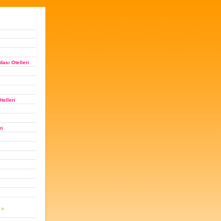
ası Otelleri
telleri
ri