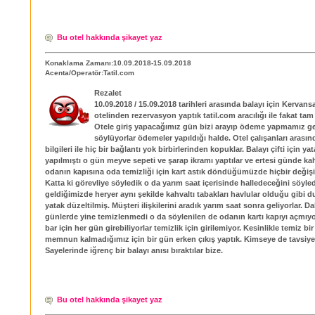
Bu otel hakkında şikayet yaz
Konaklama Zamanı:10.09.2018-15.09.2018
Acenta/Operatör:Tatil.com
Rezalet
10.09.2018 / 15.09.2018 tarihleri arasında balayı için Kervans
otelinden rezervasyon yaptık tatil.com aracılığı ile fakat tam 
Otele giriş yapacağımız gün bizi arayıp ödeme yapmamız ge
söylüyorlar ödemeler yapıldığı halde. Otel çalışanları arası
bilgileri ile hiç bir bağlantı yok birbirlerinden kopuklar. Balayı çifti için y
yapılmıştı o gün meyve sepeti ve şarap ikramı yaptılar ve ertesi günde kahv
odanın kapısına oda temizliği için kart astık döndüğümüzde hiçbir değişi
Katta ki görevliye söyledik o da yarım saat içerisinde halledeceğini söyled
geldiğimizde heryer aynı şekilde kahvaltı tabakları havlular olduğu gibi 
yatak düzeltilmiş. Müşteri ilişkilerini aradık yarım saat sonra geliyorlar. D
günlerde yine temizlenmedi o da söylenilen de odanın kartı kapıyı açmıy
bar için her gün girebiliyorlar temizlik için girilemiyor. Kesinlikle temiz bir
memnun kalmadığımız için bir gün erken çıkış yaptık. Kimseye de tavsiy
Sayelerinde iğrenç bir balayı anısı bıraktılar bize.
Bu otel hakkında şikayet yaz