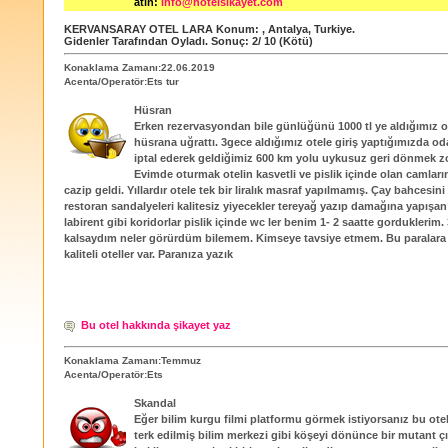
atın:
info@hotelsikayet.com
KERVANSARAY OTEL LARA
Konum:
,
Antalya
,
Turkiye
.
Gidenler Tarafından Oyladı
. Sonuç:
2
/
10
(Kötü)
Konaklama Zamanı:22.06.2019
Acenta/Operatör:Ets tur
Hüsran
Erken rezervasyondan bile günlüğünü 1000 tl ye aldığımız ot
hüsrana uğrattı. 3gece aldığımız otele giriş yaptığımızda o
iptal ederek geldiğimiz 600 km yolu uykusuz geri dönmek z
Evimde oturmak otelin kasvetli ve pislik içinde olan camlar
cazip geldi. Yıllardır otele tek bir liralık masraf yapılmamış. Çay bahcesin
restoran sandalyeleri kalitesiz yiyecekler tereyağ yazıp damağına yapışa
labirent gibi koridorlar pislik içinde wc ler benim 1- 2 saatte gorduklerim.
kalsaydım neler görürdüm bilemem. Kimseye tavsiye etmem. Bu paralara
kaliteli oteller var. Paranıza yazık
Bu otel hakkında şikayet yaz
Konaklama Zamanı:Temmuz
Acenta/Operatör:Ets
Skandal
Eğer bilim kurgu filmi platformu görmek istiyorsanız bu otel
terk edilmiş bilim merkezi gibi köşeyi dönünce bir mutant ç