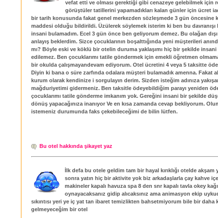
vefat etti ve olması gerektiği gibi cenazeye gelebilmek için 
görüştüler tatillerini yapamadıkları kalan günler için ücret ia
bir tarih konusunda fakat genel merkezden sözleşmede 3 gün öncesine k
maddesi olduğu bildirildi. Üzülerek söylemek isterim ki ben bu davranışı 
insani bulamadım. Ecel 3 gün önce ben geliyorum demez. Bu olağan dış
anlayış beklerdim. Sizce çocuklarının boşalttığında yeni müşterileri anı
mı? Böyle eski ve köklü bir otelin duruma yaklaşımı hiç bir şekilde insani
edilemez. Ben çocuklarımı tatile göndermek için emekli öğretmen olmam
bir okulda çalışmayandevam ediyorum. Otel ücretini 4 veya 5 taksitte öd
Diyin ki bana o süre zarfında odalara müşteri bulamadık amenna. Fakat 
kurum olarak kendinize i sorgulayın derim. Sizden isteğim adınıza yakış
mağduriyetimi gidermeniz. Ben taksitle ödeyebildiğim parayı yeniden öd
çocuklarımı tatile gönderme imkanım yok. Gereğini insani bir şekilde d
dönüş yapacağınıza inanıyor Ve en kısa zamanda cevap bekliyorum. Olum
istemeniz durumunda faks çekebileceğimi de bilin lütfen.
Bu otel hakkında şikayet yaz
İlk defa bu otele geldim tam bir hayal kırıklığı otelde akşa
sonra yatın hiç bir aktivite yok biz arkadaşlarla çay kahve iç
makineler kapalı havuza spa 8 den snr kapalı tavla okey kağı
oynayacaksanız gidip alıcaksınız ama animasyon ekip uyku
sıkıntısı yeri ye iç yat tan ibaret temizlikten bahsetmiyorum bile bir daha 
gelmeyeceğim bir otel