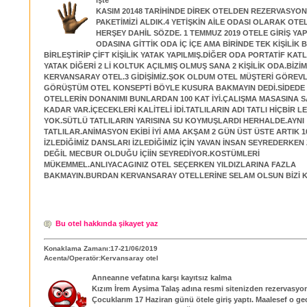
KASIM 20148 TARİHİNDE DİREK OTELDEN REZERVASYON 
PAKETİMİZİ ALDIK.4 YETİŞKİN AİLE ODASI OLARAK OTE
HERŞEY DAHİL SÖZDE. 1 TEMMUZ 2019 OTELE GİRİŞ YAP
ODASINA GİTTİK ODA İÇ İÇE AMA BİRİNDE TEK KİŞİLİK 
BİRLEŞTİRİP ÇİFT KİŞİLİK YATAK YAPILMIŞ.DİĞER ODA PORTATİF KAT
YATAK DİĞERİ 2 Lİ KOLTUK AÇILMIŞ OLMUŞ SANA 2 KİŞİLİK ODA.BİZİM
KERVANSARAY OTEL.3 GİDİŞİMİZ.ŞOK OLDUM OTEL MÜŞTERİ GÖREVL
GÖRÜŞTÜM OTEL KONSEPTİ BÖYLE KUSURA BAKMAYIN DEDİ.SİDEDE 4
OTELLERİN DONANIMI BUNLARDAN 100 KAT İYİ.ÇALIŞMA MASASINA 
KADAR VAR.İÇECEKLERİ KALİTELİ İDİ.TATLILARIN ADI TATLI HİÇBİR L
YOK.SÜTLÜ TATLILARIN YARISINA SU KOYMUŞLARDI HERHALDE.AYNI
TATLILAR.ANİMASYON EKİBİ İYİ AMA AKŞAM 2 GÜN ÜST ÜSTE ARTIK 10
İZLEDİĞİMİZ DANSLARI İZLEDİĞİMİZ İÇİN YAVAN İNSAN SEYREDERKEN
DEĞİL MECBUR OLDUĞU İÇİİN SEYREDİYOR.KOSTÜMLERİ
MÜKEMMEL.ANLIYACAGINIZ OTEL SEÇERKEN YILDIZLARINA FAZLA
BAKMAYIN.BURDAN KERVANSARAY OTELLERİNE SELAM OLSUN BİZİ KAY
Bu otel hakkında şikayet yaz
Konaklama Zamanı:17-21/06/2019
Acenta/Operatör:Kervansaray otel
Anneanne vefatına karşı kayıtsız kalma
Kızım İrem Aysima Talaş adına resmi sitenizden rezervasyon
Çocuklarım 17 Haziran günü ötele giriş yaptı. Maalesef o g