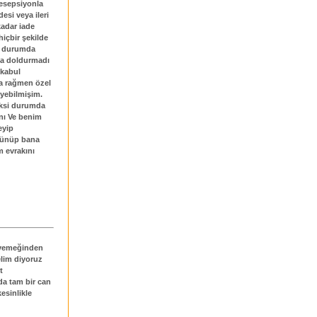
resepsiyonla
desi veya ileri
adar iade
hiçbir şekilde
ı durumda
nda doldurmadı
 kabul
a rağmen özel
eyebilmişim.
aksi durumda
anı Ve benim
eyip
üşünüp bana
 evrakını
m yemeğinden
elim diyoruz
t
da tam bir can
kesinlikle