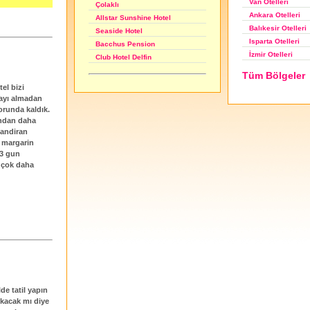
Van Otelleri
Çolaklı
Ankara Otelleri
Allstar Sunshine Hotel
Balıkesir Otelleri
Seaside Hotel
Isparta Otelleri
Bacchus Pension
İzmir Otelleri
Club Hotel Delfin
Tüm Bölgeler
el bizi
dayı almadan
orunda kaldık.
ından daha
i andiran
n margarin
 3 gun
 çok daha
de tatil yapın
ıkacak mı diye