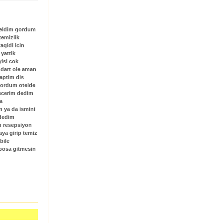
 geldim gordum
temizlik
agidi icin
yattik
isi cok
ndart ole aman
aptim dis
 sordum otelde
gecerim dedim
a
n ya da ismini
 dedim
in resepsiyon
ya girip temiz
bile
 bosa gitmesin