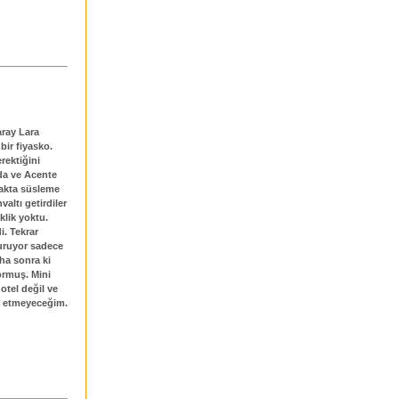
aray Lara
bir fiyasko.
rektiğini
nda ve Acente
atakta süsleme
altı getirdiler
klik yoktu.
i. Tekrar
duruyor sadece
aha sonra ki
ormuş. Mini
 otel değil ve
e etmeyeceğim.