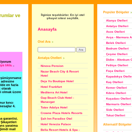
Popüler Bölgeler
umlar ve
İlginize teşekkürler. En iyi otel
şikayet sitesi seçildik.
Alanya Otelleri
Antalya Otelleri
Anasayfa
Asos Otelleri
Avşa - Marmara Ad
Otel Ara
Belek Otelleri
Bodrum Otelleri
Çeşme Otelleri
Antalya Otelleri
Didim - Altınkum O
t/yorum
ya tıkla.
.
Fethiye Otelleri
Ninova Pension
Foça Otelleri
Nazar Beach City & Resort
Hotel
Kapadokya Otelle
düşünüyorsanız
Deja Vu Boutique Hotel
m adresine
Kaş Otelleri
lde en fazla
Hotel Frankfurt
Kemer Otelleri
z olarak
li olmak üzere
Mediterra Art Hotel
Kıbrıs Otelleri
Gap Beach Club Hotel -
Kuşadası Otelleri
Manavgat
nur kırıcı
Marmaris Otelleri
esajlar 4.
Tutav Adalya Hotel
Side Otelleri
Crowne Plaza Hotels Resorts
Tokat Otelleri
a garantisi.
Şah Inn Paradise Otel
Şikayetleri
Alternatif Bölgeler
Hotel Venezia Palace
şans yaratma
 Şimdi mail
Bella Resort Hotels & Spa -