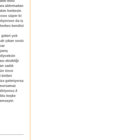
ardı kötü
ara aldırmadan
ydım herkesin
ooooo süper bi
lıyorsun da iş
 herkes kendini
u gideri yok
bah çıkan sosis
rar
yarış
liyceksin
sı eksikliği
an sadık
gün önce
birileri
ize gelmiyorsa
 umursamaz
ldiriyoruz.4
oldu keşke
önemseyin