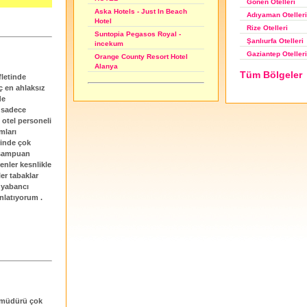
Gönen Otelleri
Aska Hotels - Just In Beach
Adıyaman Otelleri
Hotel
Rize Otelleri
Suntopia Pegasos Royal -
Şanlıurfa Otelleri
incekum
Gaziantep Otelleri
Orange County Resort Hotel
Alanya
Tüm Bölgeler
fletinde
 en ahlaksız
de
 sadece
 otel personeli
mları
rinde çok
k şampuan
nler kesnlikle
er tabaklar
 yabancı
nlatıyorum .
l müdürü çok