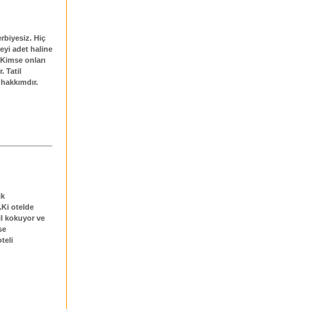
erbiyesiz. Hiç
meyi adet haline
r.Kimse onları
. Tatil
hakkımdır.
ik
.Ki otelde
il kokuyor ve
se
teli