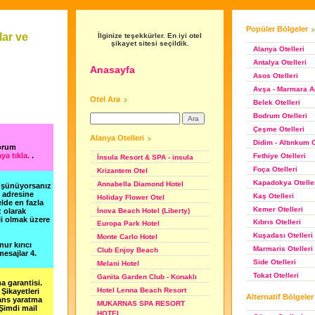
Popüler Bölgeler
ar ve
İlginize teşekkürler. En iyi otel
şikayet sitesi seçildik.
Alanya Otelleri
Antalya Otelleri
Anasayfa
Asos Otelleri
Avşa - Marmara Ad
Otel Ara
Belek Otelleri
Bodrum Otelleri
Çeşme Otelleri
Alanya Otelleri
Didim - Altınkum O
yorum
ya tıkla.
.
Fethiye Otelleri
İnsula Resort & SPA - insula
Foça Otelleri
Krizantem Otel
Kapadokya Otelle
Annabella Diamond Hotel
düşünüyorsanız
m adresine
Kaş Otelleri
Holiday Flower Otel
lde en fazla
Kemer Otelleri
İnova Beach Hotel (Liberty)
z olarak
li olmak üzere
Kıbrıs Otelleri
Europa Park Hotel
Kuşadası Otelleri
Monte Carlo Hotel
nur kırıcı
Marmaris Otelleri
Club Enjoy Beach
esajlar 4.
Side Otelleri
Melani Hotel
Tokat Otelleri
Ganita Garden Club - Konaklı
a garantisi.
Hotel Lenna Beach Resort
Şikayetleri
Alternatif Bölgeler
şans yaratma
MUKARNAS SPA RESORT
 Şimdi mail
HOTEL