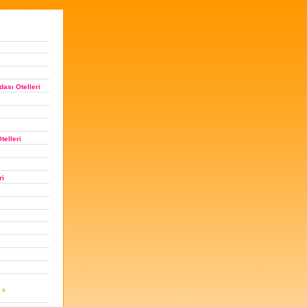
ası Otelleri
telleri
ri