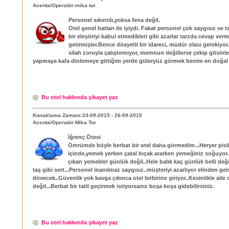
Acenta/Operatör:mika tur
Personel sıkıntılı,yoksa fena değil.
Otel genel hatları ile iyiydi. Fakat personel çok saygısız ve t
bir eleştiriyi kabul etmedikleri gibi azarlar tarzda cevap ver
getirmişler.Bence dirayetli bir idareci, müdür olası gerekiyo
silah zoruyla çalıştırmıyor, memnun değillerse çekip gitsinler
yapmaya kafa dinlemeye gittiğim yerde güleryüz görmek benim en doğal 
Bu otel hakkında şikayet yaz
Konaklama Zamanı:24-09-2015 - 26-09-2015
Acenta/Operatör:Mika Tur
İğrenç Ötesi
Ömrümde böyle berbat bir otel daha görmedim...Heryer pisl
içinde,yemek yerken çatal bıçak ararken yemeğiniz soğuyor.
çıkan yemekler günlük değil..Hele balık kaç günlük belli değ
taş gibi sert...Personel inanılmaz saygısız..müşteriyi azarlıyor elinden gel
dövecek..Güvenlik yok kavga çıkınca otel birbirine giriyor..Kesinlikle aile o
değil...Berbat bir tatil geçirmek istiyorsanız koşa koşa gidebilirsiniz.
Bu otel hakkında şikayet yaz