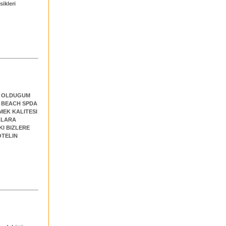
sikleri
S OLDUGUM
F BEACH SPDA
EK KALITESI
LLARA
KI BIZLERE
OTELIN