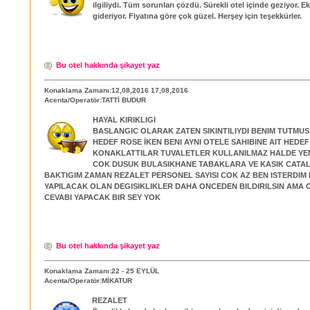
ilgiliydi. Tüm sorunları çözdü. Sürekli otel içinde geziyor. Ek
gideriyor. Fiyatına göre çok güzel. Herşey için teşekkürler.
Bu otel hakkında şikayet yaz
Konaklama Zamanı:12,08,2016 17,08,2016
Acenta/Operatör:TATTİ BUDUR
HAYAL KIRIKLIGI
BASLANGIC OLARAK ZATEN SIKINTILIYDI BENIM TUTMU
HEDEF ROSE İKEN BENI AYNI OTELE SAHIBINE AIT HEDE
KONAKLATTILAR TUVALETLER KULLANILMAZ HALDE YEM
COK DUSUK BULASIKHANE TABAKLARA VE KASIK CATA
BAKTIGIM ZAMAN REZALET PERSONEL SAYISI COK AZ BEN ISTERDIM 
YAPILACAK OLAN DEGISIKLIKLER DAHA ONCEDEN BILDIRILSIN AMA 
CEVABI YAPACAK BIR SEY YOK
Bu otel hakkında şikayet yaz
Konaklama Zamanı:22 - 25 EYLÜL
Acenta/Operatör:MİKATUR
REZALET