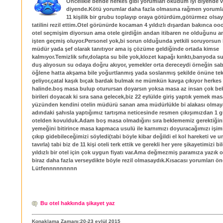
Öncelikle bende herkes gibi yorumları okudum iyi diyende v
diyende.Kötü yorumlar daha fazla olmasına rağmen yoruml
11 kişilik bir grubu toplayıp oraya götürdüm,götürmez olsa
tatilini rezil ettim.Otel görünürde kocaman 4 yıldızlı dışardan bakınca o
otel seçmişim diyorsun ama otele girdiğin andan itibaren ne olduğunu an
işten geçmiş oluyor.Personel yok,bi sorun olduğunda yetkili soruyorsun
müdür yada şef olarak tanıtıyor ama iş çözüme geldiğinde ortada kimse
kalmıyor.Temizlik sıfır,dolapta su bile yok,klozet kapağı kırıktı,banyoda s
duş alıyosun su odaya doğru akıyor, yemekler orta dereceydi örneğin sa
öğlene hatta akşama bile yoğurtlanmış yada soslanmış şekilde önüne tek
geliyor,çatal kaşık bıçak bardak bulmak ne mümkün kavga çıkıyor herkes 
halinde.boş masa bulup oturursan doyarsın yoksa masa az insan çok bek
birileri doyacak ki sıra sana gelecek,biz 22 eylülde giriş yaptık yemek masa
yüzünden kendini otelin müdürü sanan ama müdürlükle bi alakası olmay
adındaki şahısla yaptığımız tartışma neticesinde resmen çıkışımızdan 1 
otelden kovulduk.Adam boş masa olmadığını sıra beklememiz gerektiğini 
yemeğini bitirince masa kapmaca usulü ile karnımızı doyuracağımızı işim
çıkıp gidebileceğimizi söyledi(tabi böyle kibar değildi el kol hareketi ve
tavırla) tabi biz de 11 kişi oteli terk ettik ve gerekli her yere şikayetimizi bi
yıldızlı bir otel için çok uygun fiyatı var.Ama değmezmiş paramıza yazık 
biraz daha fazla verseydikte böyle rezil olmasaydık.Kısacası yorumları 
Lütfennnnnnnnn
Bu otel hakkında şikayet yaz
Konaklama Zamanı:20-23 eylül 2015