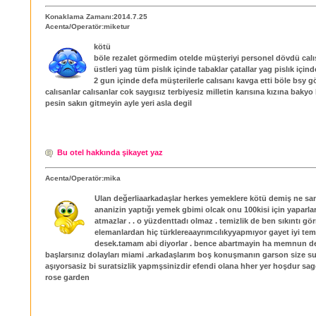
Konaklama Zamanı:2014.7.25
Acenta/Operatör:miketur
kötü
böle rezalet görmedim otelde müşteriyi personel dövdü calı
üstleri yag tüm pislık içinde tabaklar çatallar yag pislık için
2 gun içinde defa müşterilerle calısanı kavga etti böle bsy
calısanlar calısanlar cok saygısız terbiyesiz milletin karısına kızına bakyo
pesin sakın gitmeyin ayle yeri asla degil
Bu otel hakkında şikayet yaz
Acenta/Operatör:mika
Ulan değerliaarkadaşlar herkes yemeklere kötü demiş ne s
ananizin yaptığı yemek gbimi olcak onu 100kisi için yaparla
atmazlar . . o yüzdenttadı olmaz . temizlik de ben sıkıntı gö
elemanlardan hiç türklereaayrımcılıkyyapmıyor gayet iyi tem
desek.tamam abi diyorlar . bence abartmayin ha memnun de
başlarsınız dolayları miami .arkadaşlarım boş konuşmanın garson size su
aşıyorsasiz bi suratsizlik yapmşsinizdir efendi olana hher yer hoşdur sa
rose garden