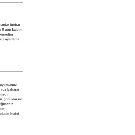
sanlar berbat
de 5 gun kaldım
 görmedim
 kız ayarlama
anıyorsunuz
r tuz baharat
rmedim .
iz çocuklar ne
ğilseniz
rat
golasin hedef