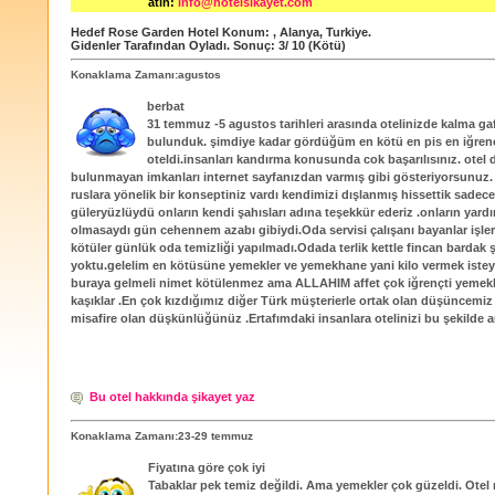
atın:
info@hotelsikayet.com
Hedef Rose Garden Hotel
Konum:
,
Alanya
,
Turkiye
.
Gidenler Tarafından Oyladı
. Sonuç:
3
/
10
(Kötü)
Konaklama Zamanı:agustos
berbat
31 temmuz -5 agustos tarihleri arasında otelinizde kalma ga
bulunduk. şimdiye kadar gördüğüm en kötü en pis en iğrenç
oteldi.insanları kandırma konusunda cok başarılısınız. otel 
bulunmayan imkanları internet sayfanızdan varmış gibi gösteriyorsunuz.
ruslara yönelik bir konseptiniz vardı kendimizi dışlanmış hissettik sadece
güleryüzlüydü onların kendi şahısları adına teşekkür ederiz .onların yardı
olmasaydı gün cehennem azabı gibiydi.Oda servisi çalışanı bayanlar işle
kötüler günlük oda temizliği yapılmadı.Odada terlik kettle fincan barda
yoktu.gelelim en kötüsüne yemekler ve yemekhane yani kilo vermek isteye
buraya gelmeli nimet kötülenmez ama ALLAHIM affet çok iğrençti yemekl
kaşıklar .En çok kızdığımız diğer Türk müşterierle ortak olan düşüncemiz
misafire olan düşkünlüğünüz .Ertafımdaki insanlara otelinizi bu şekilde a
Bu otel hakkında şikayet yaz
Konaklama Zamanı:23-29 temmuz
Fiyatına göre çok iyi
Tabaklar pek temiz değildi. Ama yemekler çok güzeldi. Ote