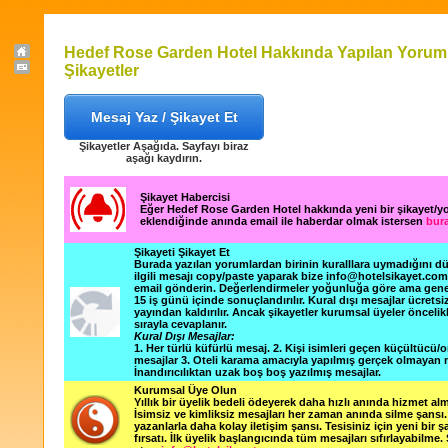
Hedef Rose Garden Hotel Hakkında Yapılan Yoruml
Şikayetler
Mesaj Yaz / Şikayet Et
Şikayetler Aşağıda. Sayfayı biraz
aşağı kaydırın.
Şikayet Habercisi
Eğer Hedef Rose Garden Hotel hakkında yeni bir şikayet/
eklendiğinde anında email ile haberdar olmak istersen
bura
Şikayeti Şikayet Et
Burada yazılan yorumlardan birinin kuralllara uymadığını 
ilgili mesajı copy/paste yaparak bize info@hotelsikayet.co
email gönderin. Değerlendirmeler yoğunluğa göre ama gene
15 iş günü içinde sonuçlandırılır. Kural dışı mesajlar ücretsi
yayından kaldırılır. Ancak şikayetler kurumsal üyeler öncelik
sırayla cevaplanır.
Kural Dışı Mesajlar:
1. Her türlü küfürlü mesaj. 2. Kişi isimleri geçen küçültücü/o
mesajlar 3. Oteli karama amacıyla yapılmış gerçek olmayan m
İnandırıcılıktan uzak boş boş yazılmış mesajlar.
Kurumsal Üye Olun
Yıllık bir üyelik bedeli ödeyerek daha hızlı anında hizmet alm
İsimsiz ve kimliksiz mesajları her zaman anında silme şansı. 
yazanlarla daha kolay iletişim şansı. Tesisiniz için yeni bir 
fırsatı. İlk üyelik başlangıcında tüm mesajları sıfırlayabilme.