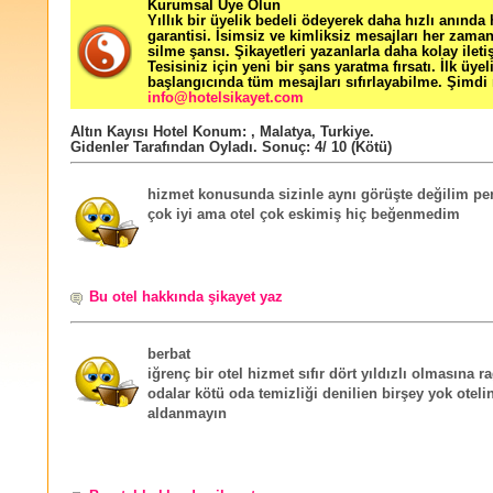
Kurumsal Üye Olun
Yıllık bir üyelik bedeli ödeyerek daha hızlı anında
garantisi. İsimsiz ve kimliksiz mesajları her zama
silme şansı. Şikayetleri yazanlarla daha kolay ileti
Tesisiniz için yeni bir şans yaratma fırsatı. İlk üyel
başlangıcında tüm mesajları sıfırlayabilme. Şimdi 
info@hotelsikayet.com
Altın Kayısı Hotel
Konum:
,
Malatya
,
Turkiye
.
Gidenler Tarafından Oyladı
. Sonuç:
4
/
10
(Kötü)
hizmet konusunda sizinle aynı görüşte değilim pe
çok iyi ama otel çok eskimiş hiç beğenmedim
Bu otel hakkında şikayet yaz
berbat
iğrenç bir otel hizmet sıfır dört yıldızlı olmasına 
odalar kötü oda temizliği denilien birşey yok oteli
aldanmayın