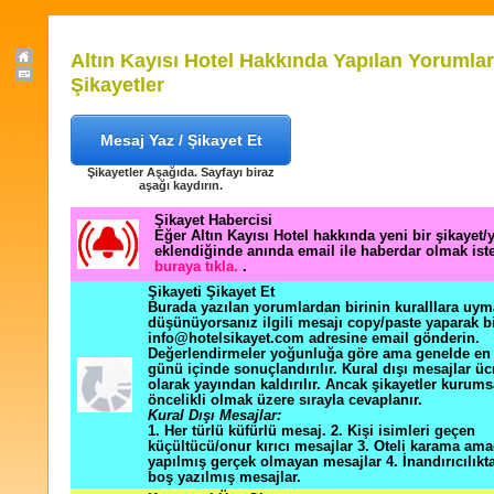
Altın Kayısı Hotel Hakkında Yapılan Yorumlar
Şikayetler
Mesaj Yaz / Şikayet Et
Şikayetler Aşağıda. Sayfayı biraz
aşağı kaydırın.
Şikayet Habercisi
Eğer Altın Kayısı Hotel hakkında yeni bir şikayet
eklendiğinde anında email ile haberdar olmak ist
buraya tıkla.
.
Şikayeti Şikayet Et
Burada yazılan yorumlardan birinin kuralllara uym
düşünüyorsanız ilgili mesajı copy/paste yaparak b
info@hotelsikayet.com adresine email gönderin.
Değerlendirmeler yoğunluğa göre ama genelde en f
günü içinde sonuçlandırılır. Kural dışı mesajlar üc
olarak yayından kaldırılır. Ancak şikayetler kurums
öncelikli olmak üzere sırayla cevaplanır.
Kural Dışı Mesajlar:
1. Her türlü küfürlü mesaj. 2. Kişi isimleri geçen
küçültücü/onur kırıcı mesajlar 3. Oteli karama ama
yapılmış gerçek olmayan mesajlar 4. İnandırıcılık
boş yazılmış mesajlar.