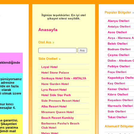
Popüler Bölgeler
e
İlginize teşekkürler. En iyi otel
şikayet sitesi seçildik.
Alanya Otelleri
Antalya Otelleri
Anasayfa
Asos Otelleri
Avşa - Marmara Ad
Otel Ara
Belek Otelleri
Bodrum Otelleri
Çeşme Otelleri
Side Otelleri
Didim - Altınkum O
 eklendiğinde
Fethiye Otelleri
Loyal Hotel
Foça Otelleri
Hotel Stone Palace
Kapadokya Otelle
Sertkaya Hotel Side - ANTALYA
düşünüyorsanız
m adresine
Kaş Otelleri
Hane Garden Hotel
lde en fazla
Kemer Otelleri
Lyra Resort Hotel
z olarak
li olmak üzere
Kıbrıs Otelleri
Hotel Side Star Park
Kuşadası Otelleri
Side Prenses Resort Hotel
nur kırıcı
Marmaris Otelleri
Alba Resort Hotel
esajlar 4.
Side Otelleri
Miramare Queen Hotel
Tokat Otelleri
Beach Resort Kumköy
a garantisi.
Barbaross Pasha's Beach
Şikayetleri
Alternatif Bölgeler
şans yaratma
Club Hotel
 Şimdi mail
Melas Hotel