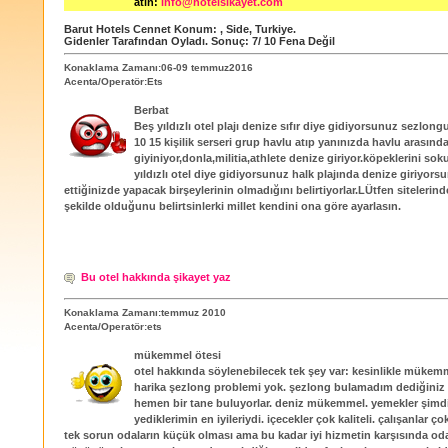
atın:
info@hotelsikayet.com
Barut Hotels Cennet
Konum:
,
Side
,
Turkiye
.
Gidenler Tarafından Oyladı
. Sonuç:
7
/
10
Fena Değil
Konaklama Zamanı:06-09 temmuz2016
Acenta/Operatör:Ets
Berbat
Beş yıldızlı otel plajı denize sıfır diye gidiyorsunuz sezlo
10 15 kişilik serseri grup havlu atıp yanınızda havlu arasın
giyiniyor,donla,militia,athlete denize giriyor.köpeklerini sok
yıldızlı otel diye gidiyorsunuz halk plajında denize giriyors
ettiğinizde yapacak birşeylerinin olmadığını belirtiyorlar.LÜtfen sitelerind
şekilde olduğunu belirtsinlerki millet kendini ona göre ayarlasın.
Bu otel hakkında şikayet yaz
Konaklama Zamanı:temmuz 2010
Acenta/Operatör:ets
mükemmel ötesi
otel hakkında söylenebilecek tek şey var: kesinlikle mükem
harika şezlong problemi yok. şezlong bulamadım dediğiniz
hemen bir tane buluyorlar. deniz mükemmel. yemekler şimd
yediklerimin en iyileriydi. içecekler çok kaliteli. çalışanlar ç
tek sorun odaların küçük olması ama bu kadar iyi hizmetin karşısında oda