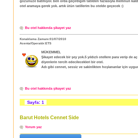
gözünüze batmıyor. ben orda geçirdiğim tatilden fazlasıyla memnun kal
otel aramaya gerek yok. artık ütün tatillerim bu otelde geçecek :)
Bu otel hakkında şikayet yaz
Konaklama Zamanı:01/07/2010
Acenta/Operatör:ETS
MÜKEMMEL
Şikayet edecek bir şey yok.5 yıldızlı otellere para verip de aç
diyenlerin tercih edecilecekleri bir otel.
Adı gibi cennet, sessiz ve sakinlikten hoşlananlar için uygu
Bu otel hakkında şikayet yaz
Sayfa: 1
Barut Hotels Cennet Side
Yorum yaz