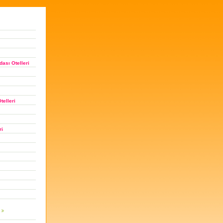
ası Otelleri
telleri
ri