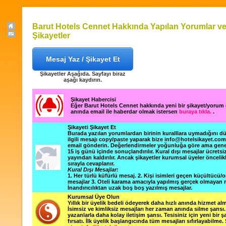
Barut Hotels Cennet Hakkında Yapılan Yorumlar v
Şikayetler
Mesaj Yaz / Şikayet Et
Şikayetler Aşağıda. Sayfayı biraz
aşağı kaydırın.
Şikayet Habercisi
Eğer Barut Hotels Cennet hakkında yeni bir şikayet/yorum
anında email ile haberdar olmak istersen
buraya tıkla.
.
Şikayeti Şikayet Et
Burada yazılan yorumlardan birinin kuralllara uymadığını 
ilgili mesajı copy/paste yaparak bize info@hotelsikayet.co
email gönderin. Değerlendirmeler yoğunluğa göre ama gene
15 iş günü içinde sonuçlandırılır. Kural dışı mesajlar ücretsi
yayından kaldırılır. Ancak şikayetler kurumsal üyeler öncelik
sırayla cevaplanır.
Kural Dışı Mesajlar:
1. Her türlü küfürlü mesaj. 2. Kişi isimleri geçen küçültücü/o
mesajlar 3. Oteli karama amacıyla yapılmış gerçek olmayan m
İnandırıcılıktan uzak boş boş yazılmış mesajlar.
Kurumsal Üye Olun
Yıllık bir üyelik bedeli ödeyerek daha hızlı anında hizmet alm
İsimsiz ve kimliksiz mesajları her zaman anında silme şansı. 
yazanlarla daha kolay iletişim şansı. Tesisiniz için yeni bir 
fırsatı. İlk üyelik başlangıcında tüm mesajları sıfırlayabilme.