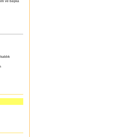
dım ve başka
 kaldık
n