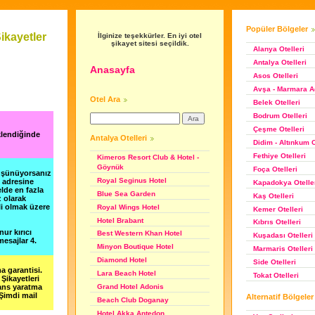
Popüler Bölgeler
ikayetler
İlginize teşekkürler. En iyi otel
şikayet sitesi seçildik.
Alanya Otelleri
Antalya Otelleri
Anasayfa
Asos Otelleri
Avşa - Marmara Ad
Otel Ara
Belek Otelleri
Bodrum Otelleri
Çeşme Otelleri
klendiğinde
Antalya Otelleri
Didim - Altınkum O
Fethiye Otelleri
Kimeros Resort Club & Hotel -
Göynük
Foça Otelleri
düşünüyorsanız
Royal Seginus Hotel
m adresine
Kapadokya Otelle
lde en fazla
Blue Sea Garden
Kaş Otelleri
z olarak
li olmak üzere
Royal Wings Hotel
Kemer Otelleri
Hotel Brabant
Kıbrıs Otelleri
nur kırıcı
Best Western Khan Hotel
Kuşadası Otelleri
esajlar 4.
Minyon Boutique Hotel
Marmaris Otelleri
Diamond Hotel
Side Otelleri
a garantisi.
Lara Beach Hotel
Tokat Otelleri
Şikayetleri
şans yaratma
Grand Hotel Adonis
 Şimdi mail
Alternatif Bölgeler
Beach Club Doganay
Hotel Akka Antedon