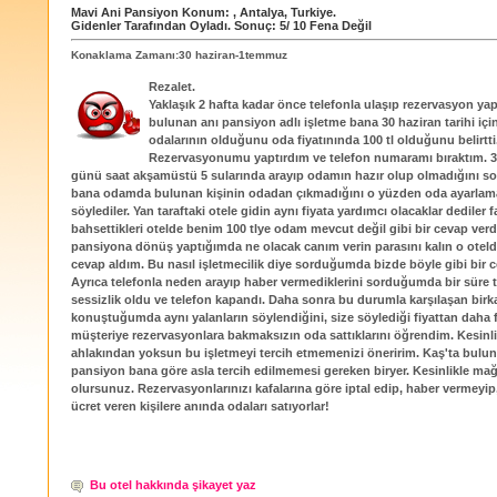
Mavi Ani Pansiyon
Konum:
,
Antalya
,
Turkiye
.
Gidenler Tarafından Oyladı
. Sonuç:
5
/
10
Fena Değil
Konaklama Zamanı:30 haziran-1temmuz
Rezalet.
Yaklaşık 2 hafta kadar önce telefonla ulaşıp rezervasyon yap
bulunan anı pansiyon adlı işletme bana 30 haziran tarihi içi
odalarının olduğunu oda fiyatınında 100 tl olduğunu belirtti
Rezervasyonumu yaptırdım ve telefon numaramı bıraktım. 3
günü saat akşamüstü 5 sularında arayıp odamın hazır olup olmadığını 
bana odamda bulunan kişinin odadan çıkmadığını o yüzden oda ayarlama
söylediler. Yan taraftaki otele gidin aynı fiyata yardımcı olacaklar dediler f
bahsettikleri otelde benim 100 tlye odam mevcut değil gibi bir cevap verdi
pansiyona dönüş yaptığımda ne olacak canım verin parasını kalın o otelde
cevap aldım. Bu nasıl işletmecilik diye sorduğumda bizde böyle gibi bir 
Ayrıca telefonla neden arayıp haber vermediklerini sorduğumda bir süre 
sessizlik oldu ve telefon kapandı. Daha sonra bu durumla karşılaşan birkaç
konuştuğumda aynı yalanların söylendiğini, size söylediği fiyattan daha 
müşteriye rezervasyonlara bakmaksızın oda sattıklarını öğrendim. Kesinl
ahlakından yoksun bu işletmeyi tercih etmemenizi öneririm. Kaş'ta bulun
pansiyon bana göre asla tercih edilmemesi gereken biryer. Kesinlikle ma
olursunuz. Rezervasyonlarınızı kafalarına göre iptal edip, haber vermeyip
ücret veren kişilere anında odaları satıyorlar!
Bu otel hakkında şikayet yaz