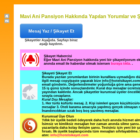
Mavi Ani Pansiyon Hakkında Yapılan Yorumlar ve Ş
Mesaj Yaz / Şikayet Et
Şikayetler Aşağıda. Sayfayı biraz
aşağı kaydırın.
Şikayet Habercisi
Eğer Mavi Ani Pansiyon hakkında yeni bir şikayet/yorum e
anında email ile haberdar olmak istersen
buraya tıkla.
.
Şikayeti Şikayet Et
Burada yazılan yorumlardan birinin kuralllara uymadığını 
ilgili mesajı copy/paste yaparak bize info@hotelsikayet.co
email gönderin. Değerlendirmeler yoğunluğa göre ama gene
15 iş günü içinde sonuçlandırılır. Kural dışı mesajlar ücretsi
yayından kaldırılır. Ancak şikayetler kurumsal üyeler öncelik
sırayla cevaplanır.
Kural Dışı Mesajlar:
1. Her türlü küfürlü mesaj. 2. Kişi isimleri geçen küçültücü/o
mesajlar 3. Oteli karama amacıyla yapılmış gerçek olmayan m
İnandırıcılıktan uzak boş boş yazılmış mesajlar.
Kurumsal Üye Olun
Yıllık bir üyelik bedeli ödeyerek daha hızlı anında hizmet alm
İsimsiz ve kimliksiz mesajları her zaman anında silme şansı. 
yazanlarla daha kolay iletişim şansı. Tesisiniz için yeni bir 
fırsatı. İlk üyelik başlangıcında tüm mesajları sıfırlayabilme.
atın:
info@hotelsikayet.com