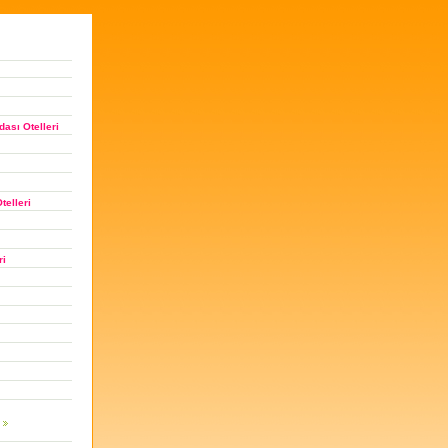
ası Otelleri
telleri
ri