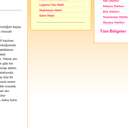
Van Otelleri
Laguna City Hotel
Ankara Otelleri
Hadrianus Hotel
Şile Otelleri
Eden Hotel
Yunanistan Otelle
Akyaka Otelleri
tırdığım kaşta
Tüm Bölgeler
n müsait
.
0 haziran
sorduğumda
dıklarını
akat
. Tekrar anı
 gibi bir
cevap aldım.
telefonda
 kişi ile
fazla veren
ikle meslek
an anı
ğdur
, daha fazla