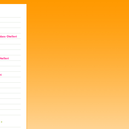
ası Otelleri
telleri
ri