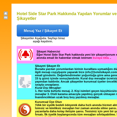
Hotel Side Star Park Hakkında Yapılan Yorumlar ve
Şikayetler
Mesaj Yaz / Şikayet Et
Şikayetler Aşağıda. Sayfayı biraz
aşağı kaydırın.
Şikayet Habercisi
Eğer Hotel Side Star Park hakkında yeni bir şikayet/yorum
anında email ile haberdar olmak istersen
buraya tıkla.
.
Şikayeti Şikayet Et
Burada yazılan yorumlardan birinin kuralllara uymadığını 
ilgili mesajı copy/paste yaparak bize info@hotelsikayet.co
email gönderin. Değerlendirmeler yoğunluğa göre ama gene
15 iş günü içinde sonuçlandırılır. Kural dışı mesajlar ücretsi
yayından kaldırılır. Ancak şikayetler kurumsal üyeler öncelik
sırayla cevaplanır.
Kural Dışı Mesajlar:
1. Her türlü küfürlü mesaj. 2. Kişi isimleri geçen küçültücü/o
mesajlar 3. Oteli karama amacıyla yapılmış gerçek olmayan m
İnandırıcılıktan uzak boş boş yazılmış mesajlar.
Kurumsal Üye Olun
Yıllık bir üyelik bedeli ödeyerek daha hızlı anında hizmet alm
İsimsiz ve kimliksiz mesajları her zaman anında silme şansı. 
yazanlarla daha kolay iletişim şansı. Tesisiniz için yeni bir 
fırsatı. İlk üyelik başlangıcında tüm mesajları sıfırlayabilme.