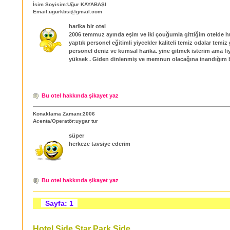
İsim Soyisim:Uğur KAYABAŞI
Email:ugurkbsi@gmail.com
harika bir otel
2006 temmuz ayında eşim ve iki çouğumla gittiğim otelde huz
yaptık personel eğitimli yiycekler kaliteli temiz odalar temiz
personel deniz ve kumsal harika. yine gitmek isterim ama fiy
yüksek . Giden dinlenmiş ve memnun olacağına inandığım bi
Bu otel hakkında şikayet yaz
Konaklama Zamanı:2006
Acenta/Operatör:uygar tur
süper
herkeze tavsiye ederim
Bu otel hakkında şikayet yaz
Sayfa: 1
Hotel Side Star Park Side