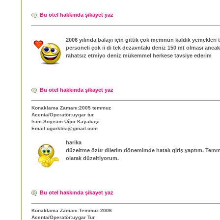
Bu otel hakkında şikayet yaz
2006 yılında balayı için gittik çok memnun kaldık yemekleri t
personeli çok ii di tek dezavntakı deniz 150 mt olması anca
rahatsız etmiyo deniz mükemmel herkese tavsiye ederim
Bu otel hakkında şikayet yaz
Konaklama Zamanı:2005 temmuz
Acenta/Operatör:uygar tur
İsim Soyisim:Uğur Kayabaşı
Email:ugurkbsi@gmail.com
harika
düzeltme özür dilerim dönemimde hatalı giriş yaptım. Tem
olarak düzeltiyorum.
Bu otel hakkında şikayet yaz
Konaklama Zamanı:Temmuz 2006
Acenta/Operatör:uygar Tur