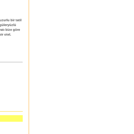
urlu bir tatil
 güleryüzlü
atı bize göre
r otel.