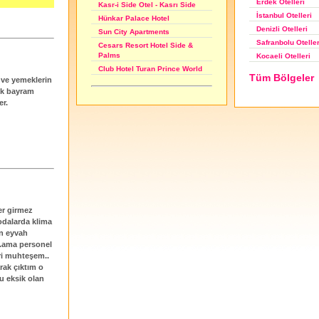
Erdek Otelleri
Kasr-i Side Otel - Kasrı Side
İstanbul Otelleri
Hünkar Palace Hotel
Denizli Otelleri
Sun City Apartments
Safranbolu Oteller
Cesars Resort Hotel Side &
Palms
Kocaeli Otelleri
Club Hotel Turan Prince World
Tüm Bölgeler
 ve yemeklerin
lük bayram
er.
rer girmez
odalarda klima
en eyvah
..ama personel
eri muhteşem..
arak çıktım o
u eksik olan