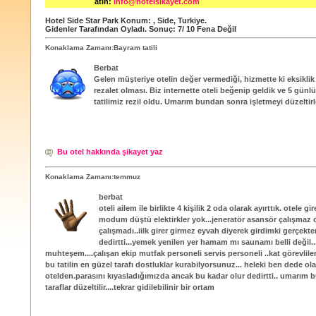
atın:
info@hotelsikayet.com
Hotel Side Star Park
Konum:
,
Side
,
Turkiye
.
Gidenler Tarafından Oyladı
. Sonuç:
7
/
10
Fena Değil
Konaklama Zamanı:Bayram tatili
Berbat
Gelen müşteriye otelin değer vermediği, hizmette ki eksiklik
rezalet olması. Biz internette oteli beğenip geldik ve 5 gün
tatilimiz rezil oldu. Umarım bundan sonra işletmeyi düzeltirl
Bu otel hakkında şikayet yaz
Konaklama Zamanı:temmuz
berbat
oteli ailem ile birlikte 4 kişilik 2 oda olarak ayırttık. otele gi
modum düştü elektirkler yok...jeneratör asansör çalışmaz 
çalışmadı..iilk girer girmez eyvah diyerek girdimki gerçekt
dedirtti...yemek yenilen yer hamam mı saunamı belli değil.
muhteşem....çalışan ekip mutfak personeli servis personeli ..kat görevlil
bu tatilin en güzel tarafı dostluklar kurabilyorsunuz... heleki ben dede ol
otelden.parasını kıyasladığımızda ancak bu kadar olur dedirtti.. umarım b
taraflar düzeltilir....tekrar gidilebilinir bir ortam