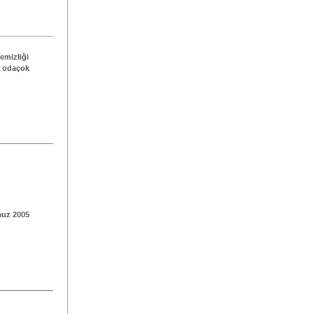
emizliği
k odaçok
muz 2005