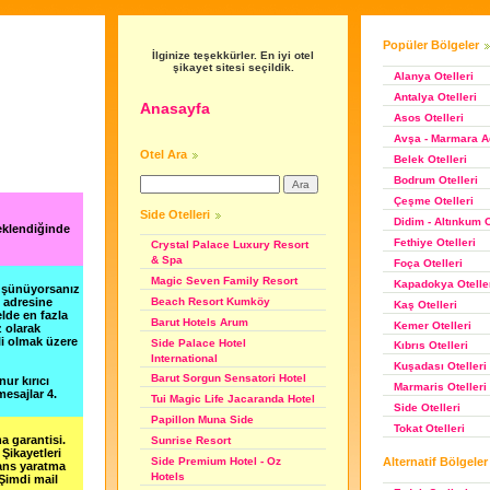
Popüler Bölgeler
İlginize teşekkürler. En iyi otel
şikayet sitesi seçildik.
Alanya Otelleri
Antalya Otelleri
Anasayfa
Asos Otelleri
Avşa - Marmara Ad
Otel Ara
Belek Otelleri
Bodrum Otelleri
Çeşme Otelleri
Side Otelleri
Didim - Altınkum O
 eklendiğinde
Fethiye Otelleri
Crystal Palace Luxury Resort
& Spa
Foça Otelleri
Magic Seven Family Resort
Kapadokya Otelle
düşünüyorsanız
Beach Resort Kumköy
m adresine
Kaş Otelleri
lde en fazla
Barut Hotels Arum
Kemer Otelleri
z olarak
li olmak üzere
Side Palace Hotel
Kıbrıs Otelleri
International
Kuşadası Otelleri
Barut Sorgun Sensatori Hotel
nur kırıcı
Marmaris Otelleri
esajlar 4.
Tui Magic Life Jacaranda Hotel
Side Otelleri
Papillon Muna Side
Tokat Otelleri
a garantisi.
Sunrise Resort
Şikayetleri
Alternatif Bölgeler
Side Premium Hotel - Oz
şans yaratma
Hotels
 Şimdi mail