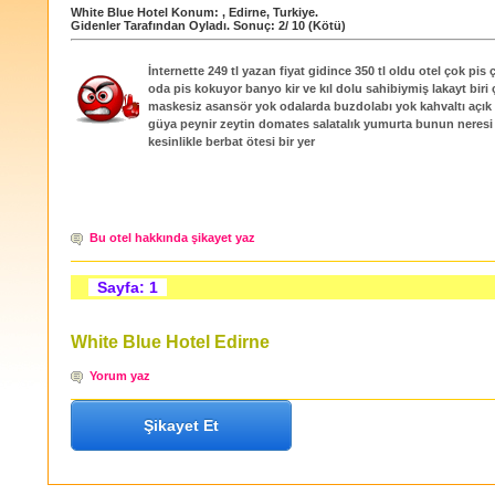
White Blue Hotel
Konum:
,
Edirne
,
Turkiye
.
Gidenler Tarafından Oyladı
. Sonuç:
2
/
10
(Kötü)
İnternette 249 tl yazan fiyat gidince 350 tl oldu otel çok pis 
oda pis kokuyor banyo kir ve kıl dolu sahibiymiş lakayt biri 
maskesiz asansör yok odalarda buzdolabı yok kahvaltı açık
güya peynir zeytin domates salatalık yumurta bunun neresi
kesinlikle berbat ötesi bir yer
Bu otel hakkında şikayet yaz
Sayfa: 1
White Blue Hotel Edirne
Yorum yaz
Şikayet Et