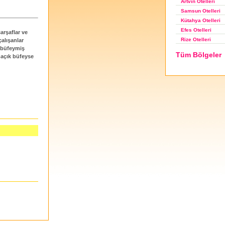
Artvin Otelleri
Samsun Otelleri
Kütahya Otelleri
Efes Otelleri
çarşaflar ve
Rize Otelleri
çalışanlar
 büfeymiş
Tüm Bölgeler
 açık büfeyse