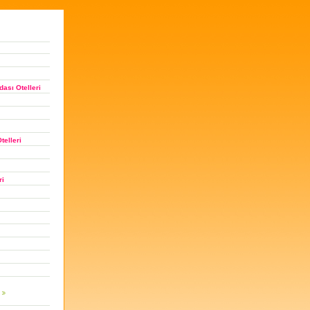
ası Otelleri
telleri
ri