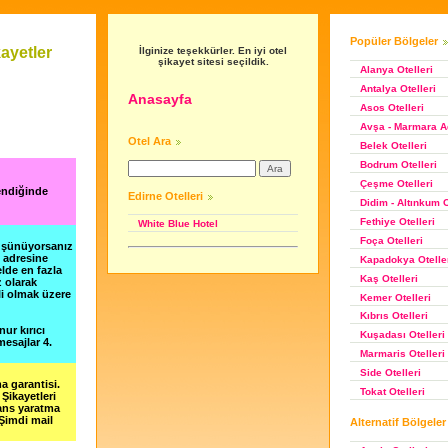
Popüler Bölgeler
ayetler
İlginize teşekkürler. En iyi otel
şikayet sitesi seçildik.
Alanya Otelleri
Antalya Otelleri
Anasayfa
Asos Otelleri
Avşa - Marmara Ad
Otel Ara
Belek Otelleri
Bodrum Otelleri
Çeşme Otelleri
endiğinde
Edirne Otelleri
Didim - Altınkum O
Fethiye Otelleri
White Blue Hotel
Foça Otelleri
düşünüyorsanız
m adresine
Kapadokya Otelle
lde en fazla
Kaş Otelleri
z olarak
li olmak üzere
Kemer Otelleri
Kıbrıs Otelleri
nur kırıcı
Kuşadası Otelleri
esajlar 4.
Marmaris Otelleri
Side Otelleri
a garantisi.
Tokat Otelleri
Şikayetleri
şans yaratma
 Şimdi mail
Alternatif Bölgeler