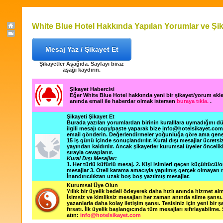
White Blue Hotel Hakkında Yapılan Yorumlar ve Şik
Mesaj Yaz / Şikayet Et
Şikayetler Aşağıda. Sayfayı biraz
aşağı kaydırın.
Şikayet Habercisi
Eğer White Blue Hotel hakkında yeni bir şikayet/yorum ekl
anında email ile haberdar olmak istersen
buraya tıkla.
.
Şikayeti Şikayet Et
Burada yazılan yorumlardan birinin kuralllara uymadığını 
ilgili mesajı copy/paste yaparak bize info@hotelsikayet.co
email gönderin. Değerlendirmeler yoğunluğa göre ama gene
15 iş günü içinde sonuçlandırılır. Kural dışı mesajlar ücretsi
yayından kaldırılır. Ancak şikayetler kurumsal üyeler öncelik
sırayla cevaplanır.
Kural Dışı Mesajlar:
1. Her türlü küfürlü mesaj. 2. Kişi isimleri geçen küçültücü/o
mesajlar 3. Oteli karama amacıyla yapılmış gerçek olmayan m
İnandırıcılıktan uzak boş boş yazılmış mesajlar.
Kurumsal Üye Olun
Yıllık bir üyelik bedeli ödeyerek daha hızlı anında hizmet alm
İsimsiz ve kimliksiz mesajları her zaman anında silme şansı. 
yazanlarla daha kolay iletişim şansı. Tesisiniz için yeni bir 
fırsatı. İlk üyelik başlangıcında tüm mesajları sıfırlayabilme.
atın:
info@hotelsikayet.com