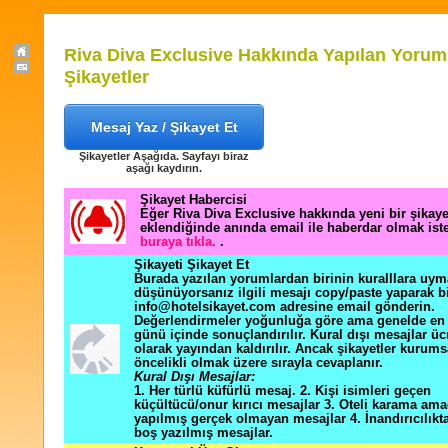
Riva Diva Exclusive Hakkında Yapılan Yorum
Şikayetler
Mesaj Yaz / Şikayet Et
Şikayetler Aşağıda. Sayfayı biraz
aşağı kaydırın.
Şikayet Habercisi
Eğer Riva Diva Exclusive hakkında yeni bir şikay
eklendiğinde anında email ile haberdar olmak ist
buraya tıkla.
.
Şikayeti Şikayet Et
Burada yazılan yorumlardan birinin kuralllara uym
düşünüyorsanız ilgili mesajı copy/paste yaparak b
info@hotelsikayet.com adresine email gönderin.
Değerlendirmeler yoğunluğa göre ama genelde en f
günü içinde sonuçlandırılır. Kural dışı mesajlar üc
olarak yayından kaldırılır. Ancak şikayetler kurums
öncelikli olmak üzere sırayla cevaplanır.
Kural Dışı Mesajlar:
1. Her türlü küfürlü mesaj. 2. Kişi isimleri geçen
küçültücü/onur kırıcı mesajlar 3. Oteli karama ama
yapılmış gerçek olmayan mesajlar 4. İnandırıcılık
boş yazılmış mesajlar.