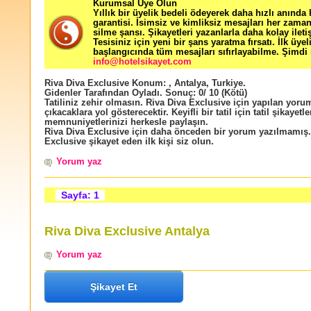
Kurumsal Üye Olun
Yıllık bir üyelik bedeli ödeyerek daha hızlı anında
garantisi. İsimsiz ve kimliksiz mesajları her zama
silme şansı. Şikayetleri yazanlarla daha kolay ileti
Tesisiniz için yeni bir şans yaratma fırsatı. İlk üyel
başlangıcında tüm mesajları sıfırlayabilme. Şimdi 
info@hotelsikayet.com
Riva Diva Exclusive
Konum:
,
Antalya
,
Turkiye
.
Gidenler Tarafından Oyladı
. Sonuç:
0
/
10
(Kötü)
Tatiliniz zehir olmasın. Riva Diva Exclusive için yapılan yoruml
çıkacaklara yol gösterecektir. Keyifli bir tatil için tatil şikayetle
memnuniyetlerinizi herkesle paylaşın.
Riva Diva Exclusive için daha önceden bir yorum yazılmamış.
Exclusive şikayet eden ilk kişi siz olun.
Yorum yaz
Sayfa: 1
Riva Diva Exclusive Antalya
Yorum yaz
Şikayet Et